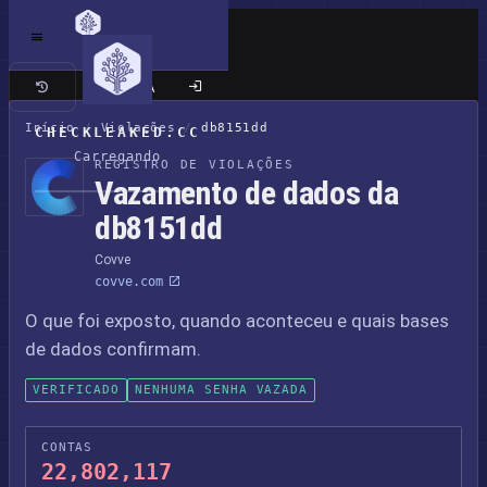
Site clássico
Início
/
Violações
/
db8151dd
CHECKLEAKED.CC
Carregando
REGISTRO DE VIOLAÇÕES
Vazamento de dados da
db8151dd
Covve
covve.com
O que foi exposto, quando aconteceu e quais bases
de dados confirmam.
VERIFICADO
NENHUMA SENHA VAZADA
CONTAS
22,802,117