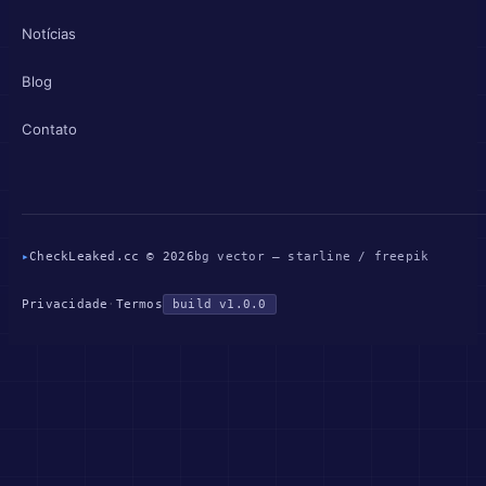
Notícias
Blog
Contato
▸
CheckLeaked.cc © 2026
bg vector — starline / freepik
Privacidade
·
Termos
build v1.0.0