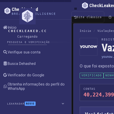
CheckLeake
CheckLeaked
BREACH INTELLIGENCE
Site clássico
Início
CHECKLEAKED.CC
Início
/
Violaçõe
Carregando
REGIS
PESQUISA E VERIFICAÇÃO
Va
Verifique sua conta
younow.
Busca Dehashed
O que foi expost
Verificador do Google
VERIFICADO
NENH
Obtenha informações do perfil do
WhatsApp
CONTAS
40,224,399
NOVO
LEAKRADAR