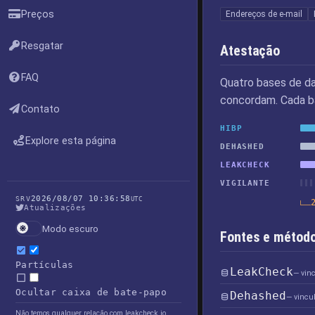
Preços
Endereços de e-mail
Resgatar
Atestação
FAQ
Quatro bases de d
concordam. Cada ba
Contato
HIBP
Explore esta página
DEHASHED
LEAKCHECK
VIGILANTE
2026/08/07 10:36:58
SRV
UTC
Atualizações
Modo escuro
Fontes e método
Partículas
LeakCheck
— vin
Ocultar caixa de bate-papo
Dehashed
— vincu
Não temos qualquer relação com leakcheck.io