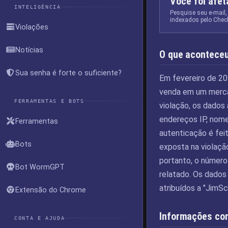
Você foi afe
INTELIGÊNCIA
Pesquise seu e-mail,
indexados pelo Chec
Violações
Notícias
O que acontece
Sua senha é forte o suficiente?
Em fevereiro de 20
venda em um merca
FERRAMENTAS E BOTS
violação, os dados
endereços IP, nomes
Ferramentas
autenticação é fei
Bots
exposta na violaçã
portanto, o número
Bot WormGPT
relatado. Os dados
atribuídos a "
JimSc
Extensão do Chrome
Informações co
CONTA E AJUDA