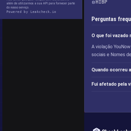
HIBP
além de utilizarmos a sua API para fornecer parte
do nosso serviço.
Powered by Leakcheck.io
Perguntas freq
O que foi vazado
A violação YouNow 
sociais e Nomes de
Quando ocorreu a
Fui afetado pela 