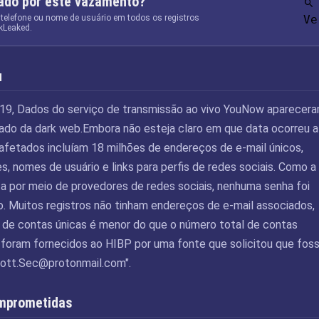
tado por este vazamento?
 telefone ou nome de usuário em todos os registros
Ve
kLeaked.
u
19, Dados do serviço de transmissão ao vivo YouNow aparecera
do da dark web.Embora não esteja claro em que data ocorreu a
 afetados incluíam 18 milhões de endereços de e-mail únicos,
, nomes de usuário e links para perfis de redes sociais. Como a
ta por meio de provedores de redes sociais, nenhuma senha foi
o. Muitos registros não tinham endereços de e-mail associados,
 de contas únicas é menor do que o número total de contas
 foram fornecidos ao HIBP por uma fonte que solicitou que fo
ott.Sec@protonmail.com
".
mprometidas