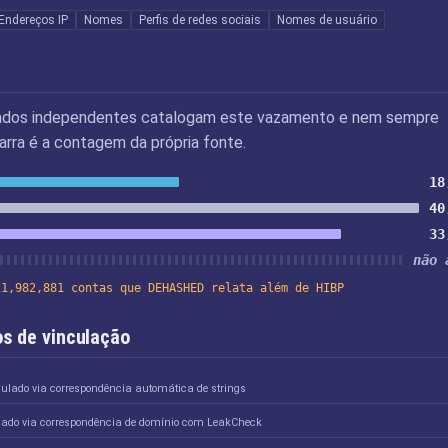
Endereços IP
Nomes
Perfis de redes sociais
Nomes de usuário
ados independentes catalogam este vazamento e nem sempre
rra é a contagem da própria fonte.
18
40
33
não 
21,982,881 contas que DEHASHED relata além de HIBP
s de vinculação
culado via correspondência automática de strings
lado via correspondência de domínio com LeakCheck