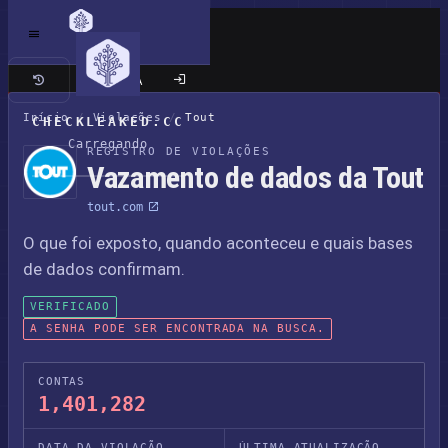
Site clássico
Início
/
Violações
/
Tout
CHECKLEAKED.CC
Carregando
REGISTRO DE VIOLAÇÕES
Vazamento de dados da Tout
tout.com
O que foi exposto, quando aconteceu e quais bases
de dados confirmam.
VERIFICADO
A SENHA PODE SER ENCONTRADA NA BUSCA.
CONTAS
1,401,282
DATA DA VIOLAÇÃO
ÚLTIMA ATUALIZAÇÃO