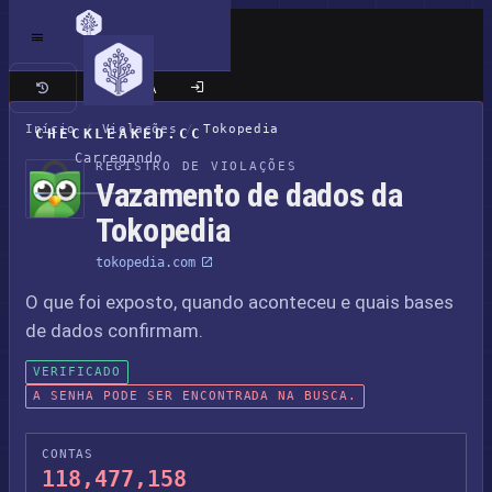
Site clássico
Início
/
Violações
/
Tokopedia
CHECKLEAKED.CC
Carregando
REGISTRO DE VIOLAÇÕES
Vazamento de dados da
Tokopedia
tokopedia.com
O que foi exposto, quando aconteceu e quais bases
de dados confirmam.
VERIFICADO
A SENHA PODE SER ENCONTRADA NA BUSCA.
CONTAS
118,477,158