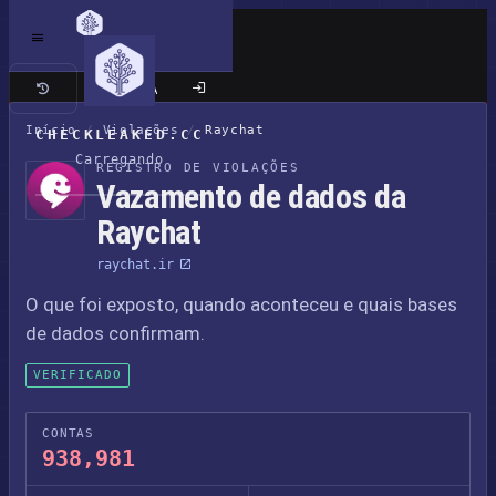
Site clássico
Início
/
Violações
/
Raychat
CHECKLEAKED.CC
Carregando
REGISTRO DE VIOLAÇÕES
Vazamento de dados da
Raychat
raychat.ir
O que foi exposto, quando aconteceu e quais bases
de dados confirmam.
VERIFICADO
CONTAS
938,981