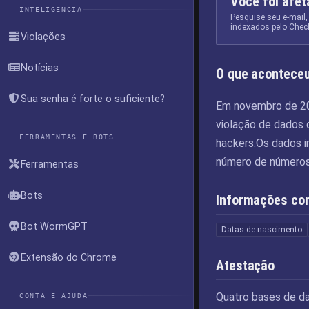
Você foi afe
INTELIGÊNCIA
Pesquise seu e-mail,
indexados pelo Chec
Violações
Notícias
O que acontece
Sua senha é forte o suficiente?
Em novembro de 20
violação de dados 
FERRAMENTAS E BOTS
hackers.Os dados i
número de números
Ferramentas
Bots
Informações co
Bot WormGPT
Datas de nascimento
Extensão do Chrome
Atestação
Quatro bases de d
CONTA E AJUDA