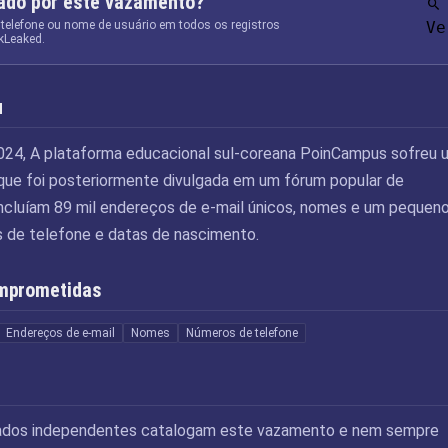
tado por este vazamento?
 telefone ou nome de usuário em todos os registros
Ve
kLeaked.
u
24, A plataforma educacional sul-coreana PoinCampus sofreu 
que foi posteriormente divulgada em um fórum popular de
ncluíam 89 mil endereços de e-mail únicos, nomes e um pequen
 de telefone e datas de nascimento.
mprometidas
Endereços de e-mail
Nomes
Números de telefone
ados independentes catalogam este vazamento e nem sempre