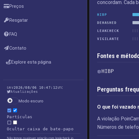
concordam. Cada ba
Preços
HIBP
Resgatar
DEHASHED
LEAKCHECK
FAQ
VIGILANTE
Contato
Fontes e método
Explore esta página
HIBP
2026/08/06 10:47:12
Perguntas freq
SRV
UTC
Atualizações
Modo escuro
O que foi vazado
Partículas
A violação PoinCa
Números de telefo
Ocultar caixa de bate-papo
Não temos qualquer relação com leakcheck.io