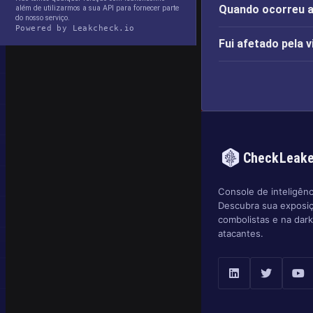
Quando ocorreu a
além de utilizarmos a sua API para fornecer parte
do nosso serviço.
Powered by Leakcheck.io
Fui afetado pela
CheckLeak
Console de inteligênc
Descubra sua exposi
combolistas e na dar
atacantes.