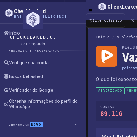
CheckLeake
CheckLeaked
BREACH INTELLIGENCE
Site clássico
Início
CHECKLEAKED.CC
Início
/
Violaçõe
Carregando
REGIS
PESQUISA E VERIFICAÇÃO
Va
Verifique sua conta
poincam
Busca Dehashed
O que foi expost
Verificador do Google
VERIFICADO
NENH
Obtenha informações do perfil do
WhatsApp
CONTAS
89,116
NOVO
LEAKRADAR