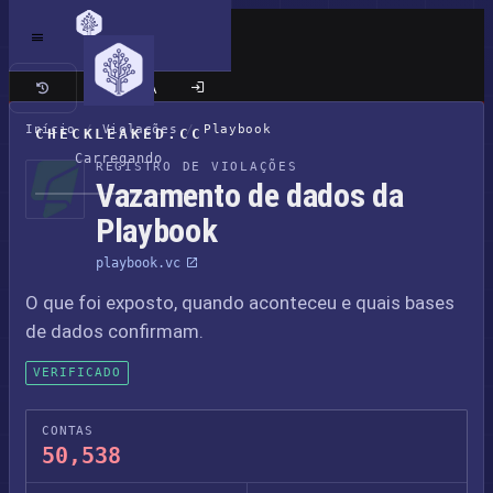
Site clássico
Início
/
Violações
/
Playbook
CHECKLEAKED.CC
Carregando
REGISTRO DE VIOLAÇÕES
Vazamento de dados da
Playbook
playbook.vc
O que foi exposto, quando aconteceu e quais bases
de dados confirmam.
VERIFICADO
CONTAS
50,538