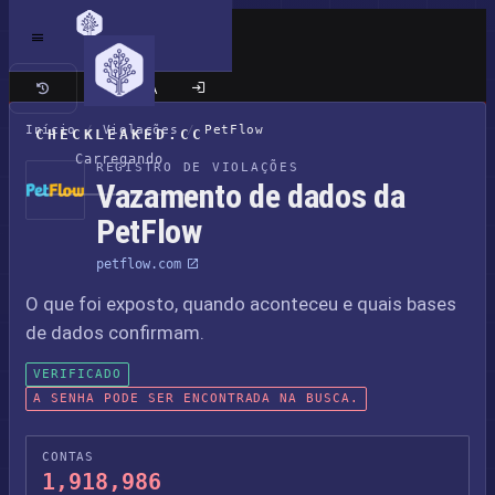
Site clássico
Início
/
Violações
/
PetFlow
CHECKLEAKED.CC
Carregando
REGISTRO DE VIOLAÇÕES
Vazamento de dados da
PetFlow
petflow.com
O que foi exposto, quando aconteceu e quais bases
de dados confirmam.
VERIFICADO
A SENHA PODE SER ENCONTRADA NA BUSCA.
CONTAS
1,918,986