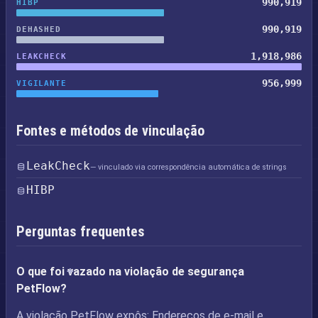
990,919
HIBP
990,919
DEHASHED
1,918,986
LEAKCHECK
956,999
VIGILANTE
Fontes e métodos de vinculação
LeakCheck
— vinculado via correspondência automática de strings
HIBP
Perguntas frequentes
O que foi vazado na violação de segurança
PetFlow?
A violação PetFlow expôs: Endereços de e-mail e