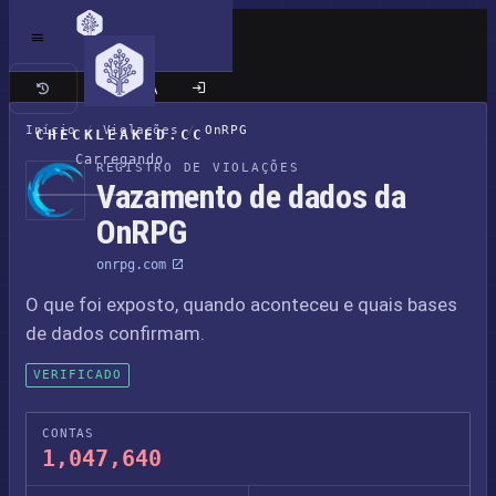
Site clássico
Início
/
Violações
/
OnRPG
CHECKLEAKED.CC
Carregando
REGISTRO DE VIOLAÇÕES
Vazamento de dados da
OnRPG
onrpg.com
O que foi exposto, quando aconteceu e quais bases
de dados confirmam.
VERIFICADO
CONTAS
1,047,640