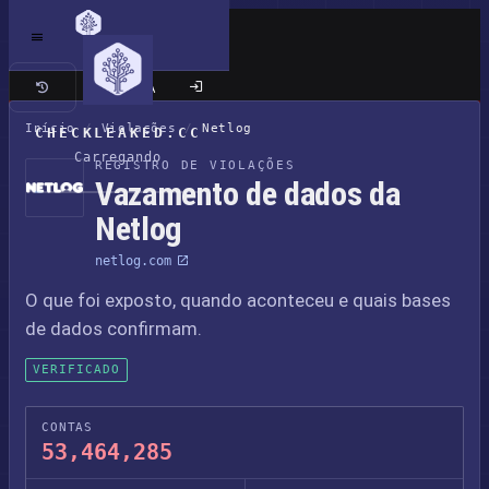
Site clássico
Início
/
Violações
/
Netlog
CHECKLEAKED.CC
Carregando
REGISTRO DE VIOLAÇÕES
Vazamento de dados da
Netlog
netlog.com
O que foi exposto, quando aconteceu e quais bases
de dados confirmam.
VERIFICADO
CONTAS
53,464,285