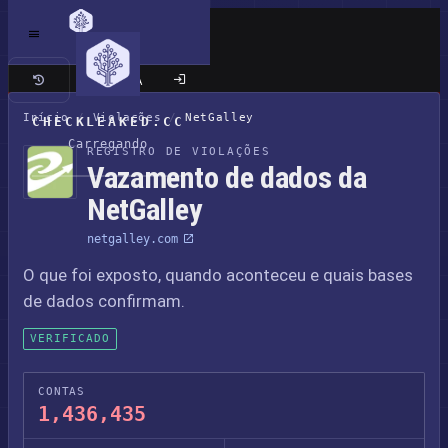
Site clássico
Início
/
Violações
/
NetGalley
CHECKLEAKED.CC
Carregando
REGISTRO DE VIOLAÇÕES
Vazamento de dados da
NetGalley
netgalley.com
O que foi exposto, quando aconteceu e quais bases
de dados confirmam.
VERIFICADO
CONTAS
1,436,435