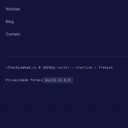
Notícias
Blog
Contato
▸
CheckLeaked.cc © 2026
bg vector — starline / freepik
Privacidade
·
Termos
build v1.0.0