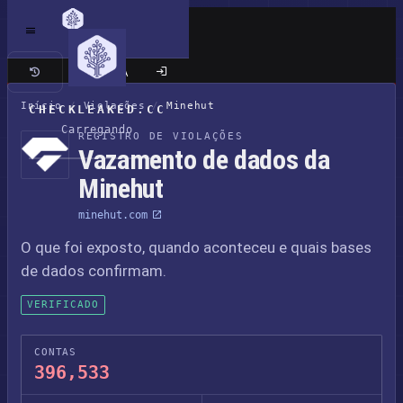
Site clássico
Início
/
Violações
/
Minehut
CHECKLEAKED.CC
Carregando
REGISTRO DE VIOLAÇÕES
Vazamento de dados da
Minehut
minehut.com
O que foi exposto, quando aconteceu e quais bases
de dados confirmam.
VERIFICADO
CONTAS
396,533