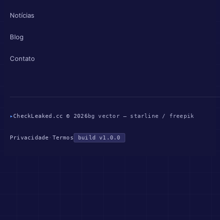
Notícias
Blog
Contato
▸
CheckLeaked.cc © 2026
bg vector — starline / freepik
Privacidade
·
Termos
build v1.0.0