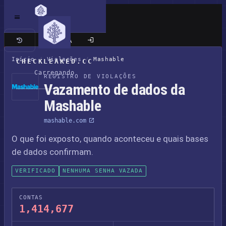
Site clássico
Início
/
Violações
/
Mashable
CHECKLEAKED.CC
Carregando
REGISTRO DE VIOLAÇÕES
Vazamento de dados da
Mashable
mashable.com
O que foi exposto, quando aconteceu e quais bases
de dados confirmam.
VERIFICADO
NENHUMA SENHA VAZADA
CONTAS
1,414,677