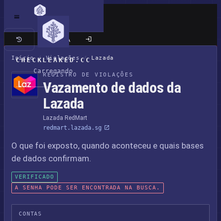
Site clássico
Início
/
Violações
/
Lazada
CHECKLEAKED.CC
Carregando
REGISTRO DE VIOLAÇÕES
Vazamento de dados da
Lazada
Lazada RedMart
redmart.lazada.sg
O que foi exposto, quando aconteceu e quais bases
de dados confirmam.
VERIFICADO
A SENHA PODE SER ENCONTRADA NA BUSCA.
CONTAS