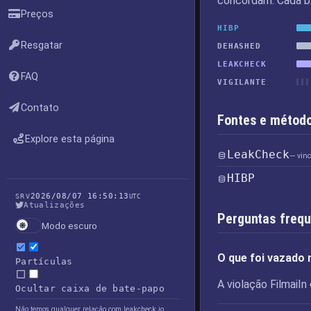
concordam. Cada ba
Preços
HIBP
Resgatar
DEHASHED
LEAKCHECK
FAQ
VIGILANTE
Contato
Fontes e método
Explore esta página
LeakCheck
— vin
HIBP
2026/08/07 16:50:13
SRV
UTC
Atualizações
Perguntas freq
Modo escuro
O que foi vazado 
Partículas
A violação FilmaiI
Ocultar caixa de bate-papo
Não temos qualquer relação com leakcheck.io