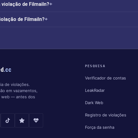
violação de FilmaiIn?
iolação de FilmaiIn?
PESQUISA
ed
.cc
Verificador de contas
ia de violações.
LeakRadar
ção em vazamentos,
k web — antes dos
Dark Web
Registro de violações
Força da senha