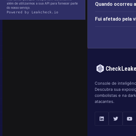
Quando ocorreu a 
além de utilizarmos a sua API para fornecer parte
do nosso serviço.
Powered by Leakcheck.io
Fui afetado pela v
CheckLeak
Console de inteligênc
Descubra sua exposi
combolistas e na dar
atacantes.