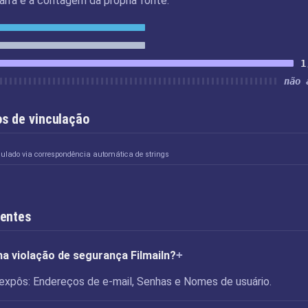
rra é a contagem da própria fonte.
1
não 
s de vinculação
culado via correspondência automática de strings
uentes
na violação de segurança FilmaiIn?
n expôs: Endereços de e-mail, Senhas e Nomes de usuário.