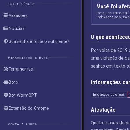
INTELIGÊNCIA
Você foi afe
Pesquise seu e-mail,
Violações
indexados pelo Chec
Notícias
O que acontece
Sua senha é forte o suficiente?
Por volta de 2019 o
uma violação de da
FERRAMENTAS E BOTS
senhas em texto si
Ferramentas
Informações co
Bots
Endereços de e-mail
Bot WormGPT
Extensão do Chrome
Atestação
Quatro bases de d
CONTA E AJUDA