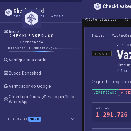
CheckLeake
CheckLeaked
BREACH INTELLIGENCE
Site clássico
Início
CHECKLEAKED.CC
Início
/
Violaçõe
Carregando
REGIS
PESQUISA E VERIFICAÇÃO
Va
Verifique sua conta
Filmai.in
filmai.
Busca Dehashed
O que foi expost
Verificador do Google
VERIFICADO
A SE
Obtenha informações do perfil do
WhatsApp
CONTAS
1,291,726
NOVO
LEAKRADAR