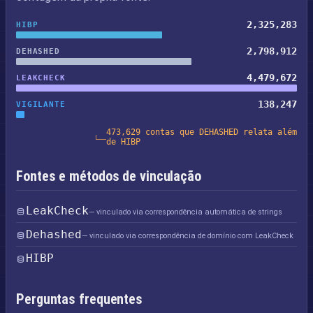
2,325,283
HIBP
2,798,912
DEHASHED
4,479,672
LEAKCHECK
138,247
VIGILANTE
473,629 contas que DEHASHED relata além
de HIBP
Fontes e métodos de vinculação
LeakCheck
— vinculado via correspondência automática de strings
Dehashed
— vinculado via correspondência de domínio com LeakCheck
HIBP
Perguntas frequentes