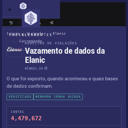
Site clássico
Início
/
Violações
/
Elanic
CHECKLEAKED.CC
Carregando
REGISTRO DE VIOLAÇÕES
Vazamento de dados da
Elanic
elanic.in
O que foi exposto, quando aconteceu e quais bases
de dados confirmam.
VERIFICADO
NENHUMA SENHA VAZADA
CONTAS
4,479,672