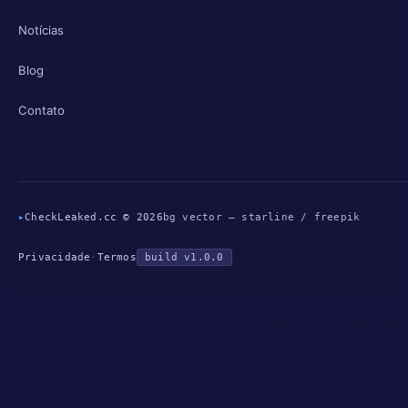
Notícias
Blog
Contato
▸
CheckLeaked.cc © 2026
bg vector — starline / freepik
Privacidade
·
Termos
build v1.0.0