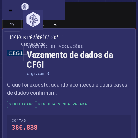
Site clássico
Início
/
Violações
/
CFGI
CHECKLEAKED.CC
Carregando
REGISTRO DE VIOLAÇÕES
Vazamento de dados da
CFGI
cfgi.com
O que foi exposto, quando aconteceu e quais bases
de dados confirmam.
VERIFICADO
NENHUMA SENHA VAZADA
CONTAS
386,838