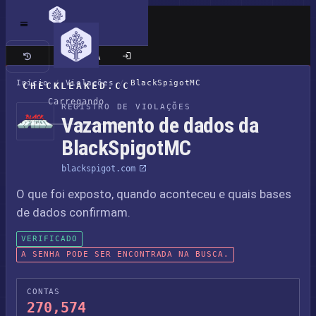
Site clássico
Início
/
Violações
/
BlackSpigotMC
CHECKLEAKED.CC
Carregando
REGISTRO DE VIOLAÇÕES
Vazamento de dados da
BlackSpigotMC
blackspigot.com
O que foi exposto, quando aconteceu e quais bases
de dados confirmam.
VERIFICADO
A SENHA PODE SER ENCONTRADA NA BUSCA.
CONTAS
270,574