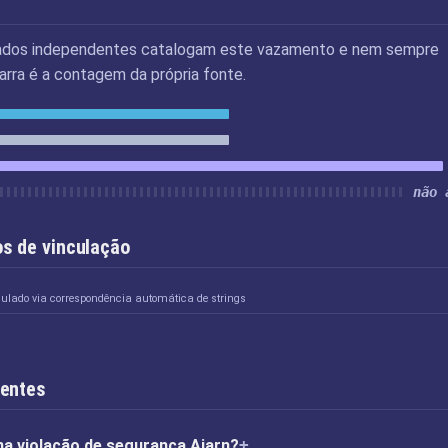
ados independentes catalogam este vazamento e nem sempre
rra é a contagem da própria fonte.
não 
s de vinculação
culado via correspondência automática de strings
uentes
na violação de segurança Ajarn?