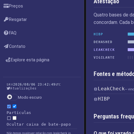
Atestação
Preços
Quatro bases de d
Resgatar
concordam. Cada ba
FAQ
HIBP
DEHASHED
Contato
LEAKCHECK
VIGILANTE
Explore esta página
Fontes e método
2026/08/06 23:42:49
SRV
UTC
LeakCheck
Atualizações
— vin
Modo escuro
HIBP
Partículas
Perguntas freq
Ocultar caixa de bate-papo
O que foi vazado 
Não temos qualquer relação com leakcheck.io