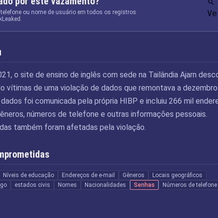
tado por este vazamento?
 telefone ou nome de usuário em todos os registros
Ve
kLeaked.
u
1, o site de ensino de inglês com sede na Tailândia Ajarn desc
do vítimas de uma violação de dados que remontava a dezembro
 dados foi comunicada pela própria HIBP e incluiu 266 mil ende
gêneros, números de telefone e outras informações pessoais.
das também foram afetadas pela violação.
mprometidas
Níveis de educação
Endereços de e-mail
Gêneros
Locais geográficos
ego
estados civis
Nomes
Nacionalidades
Senhas
Números de telefone