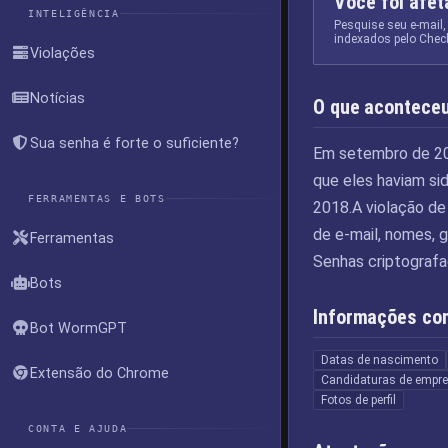
Você foi afe
INTELIGÊNCIA
Pesquise seu e-mail,
indexados pelo Chec
Violações
Notícias
O que acontece
Sua senha é forte o suficiente?
Em setembro de 202
que eles haviam si
FERRAMENTAS E BOTS
2018.A violação de
de e-mail, nomes, 
Ferramentas
Senhas criptografa
Bots
Informações co
Bot WormGPT
Datas de nascimento
Extensão do Chrome
Candidaturas de empr
Fotos de perfil
CONTA E AJUDA