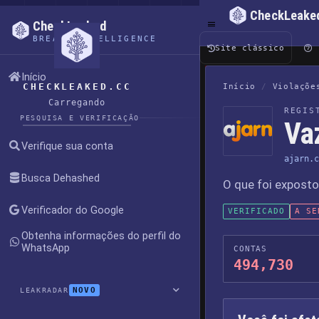
CheckLeake
CheckLeaked
BREACH INTELLIGENCE
Site clássico
Início
CHECKLEAKED.CC
Início
/
Violaçõe
Carregando
REGIS
PESQUISA E VERIFICAÇÃO
Va
Verifique sua conta
ajarn.c
Busca Dehashed
O que foi expost
Verificador do Google
VERIFICADO
A SE
Obtenha informações do perfil do
WhatsApp
CONTAS
494,730
NOVO
LEAKRADAR