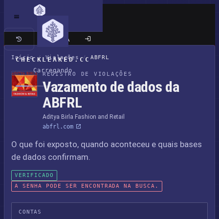
Site clássico
Início
/
Violações
/
ABFRL
CHECKLEAKED.CC
Carregando
REGISTRO DE VIOLAÇÕES
Vazamento de dados da
ABFRL
Aditya Birla Fashion and Retail
abfrl.com
O que foi exposto, quando aconteceu e quais bases
de dados confirmam.
VERIFICADO
A SENHA PODE SER ENCONTRADA NA BUSCA.
CONTAS