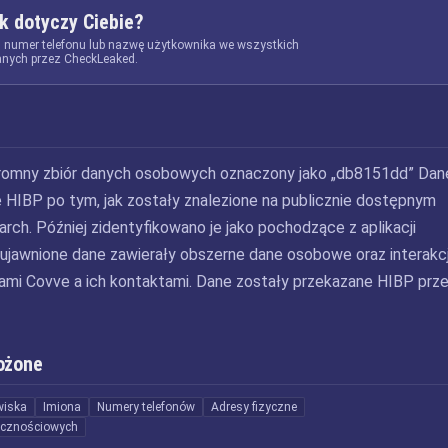
k dotyczy Ciebie?
, numer telefonu lub nazwę użytkownika we wszystkich
nych przez CheckLeaked.
gromny zbiór danych osobowych oznaczony jako „db8151dd” Dan
 HIBP po tym, jak zostały znalezione na publicznie dostępnym
rch. Później zidentyfikowano je jako pochodzące z aplikacji
ujawnione dane zawierały obszerne dane osobowe oraz interakc
mi Covve a ich kontaktami. Dane zostały przekazane HIBP prz
ożone
wiska
Imiona
Numery telefonów
Adresy fizyczne
łecznościowych