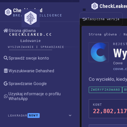
CheckLeake
CheckLeaked
BREACH INTELLIGENCE
Klasyczna wersja
Strona główna
CHECKLEAKED.CC
Strona główna
/
N
Ładowanie
REJES
WYSZUKIWANIE I SPRAWDZANIE
Wy
Sprawdź swoje konto
Covve
covve.c
Wyszukiwanie Dehashed
Co wyciekło, kiedy
Sprawdzanie Google
ZWERYFIKOWANO
B
Uzyskaj informacje o profilu
WhatsApp
KONT
22,802,117
NOWY
LEAKRADAR