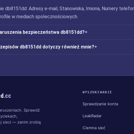
ie db8151dd: Adresy e-mail, Stanowiska, Imiona, Numery telefo
Profile w mediach społecznościowych.
naruszenia bezpieczeństwa db8151dd?
rzepisów db8151dd dotyczy również mnie?
WYSZUKIWANIE
ed
.cc
Sprawdzanie konta
aruszeniach. Sprawdź
LeakRadar
yciekach,
j sieci — zanim zrobią
Ciemna sieć