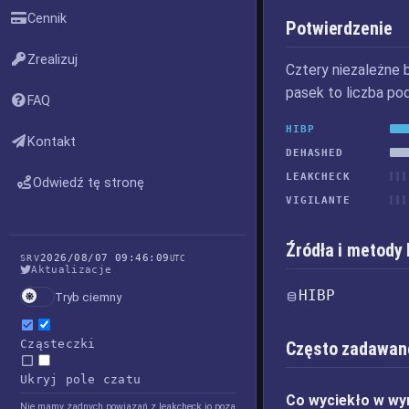
Cennik
Potwierdzenie
Zrealizuj
Cztery niezależne 
pasek to liczba po
FAQ
HIBP
Kontakt
DEHASHED
LEAKCHECK
Odwiedź tę stronę
VIGILANTE
Źródła i metody
2026/08/07 09:46:09
SRV
UTC
Aktualizacje
HIBP
Tryb ciemny
Cząsteczki
Często zadawan
Ukryj pole czatu
Co wyciekło w wy
Nie mamy żadnych powiązań z leakcheck.io poza