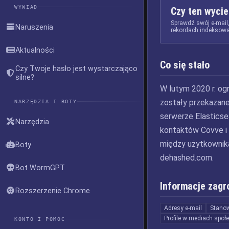
WYWIAD
Czy ten wycie
Sprawdź swój e-mail
Naruszenia
rekordach indeksowa
Aktualności
Co się stało
Czy Twoje hasło jest wystarczająco
silne?
W lutym 2020 r. o
zostały przekazane
NARZĘDZIA I BOTY
serwerze Elasticsea
Narzędzia
kontaktów Covve i 
między użytkownika
Boty
dehashed.com.
Bot WormGPT
Informacje zagr
Rozszerzenie Chrome
Adresy e-mail
Stano
Profile w mediach spo
KONTO I POMOC