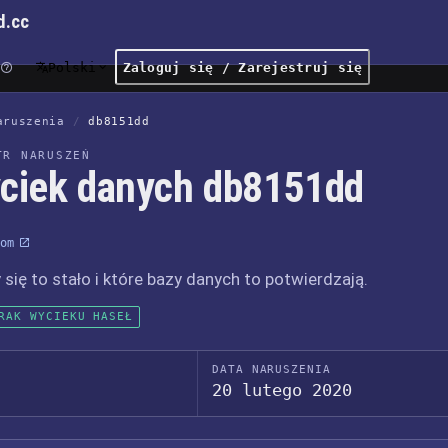
d.cc
Polski
Zaloguj się / Zarejestruj się
aruszenia
/
db8151dd
TR NARUSZEŃ
ciek danych db8151dd
om
 się to stało i które bazy danych to potwierdzają.
RAK WYCIEKU HASEŁ
DATA NARUSZENIA
20 lutego 2020