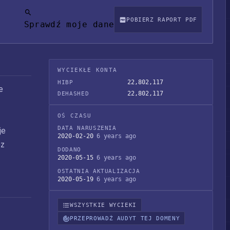
POBIERZ RAPORT PDF
Sprawdź moje dane
WYCIEKŁE KONTA
22,802,117
HIBP
e
22,802,117
DEHASHED
OŚ CZASU
DATA NARUSZENIA
je
2020-02-20
6 years ago
ez
DODANO
2020-05-15
6 years ago
OSTATNIA AKTUALIZACJA
2020-05-19
6 years ago
WSZYSTKIE WYCIEKI
PRZEPROWADŹ AUDYT TEJ DOMENY