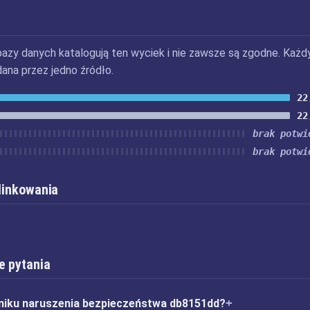
bazy danych katalogują ten wyciek i nie zawsze są zgodne. Każd
dana przez jedno źródło.
22
22
brak potwi
brak potwi
 linkowania
e pytania
niku naruszenia bezpieczeństwa db8151dd?