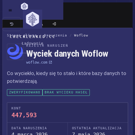
Klasyczna wersja
Strona główna
/
Naruszenia
/
Woflow
CHECKLEAKED.CC
Ładowanie
REJESTR NARUSZEŃ
Wyciek danych Woflow
woflow.com
Co wyciekło, kiedy się to stało i które bazy danych to
potwierdzają.
ZWERYFIKOWANO
BRAK WYCIEKU HASEŁ
KONT
447,593
DATA NARUSZENIA
OSTATNIA AKTUALIZACJA
4 marca 2026
7 maja 2026