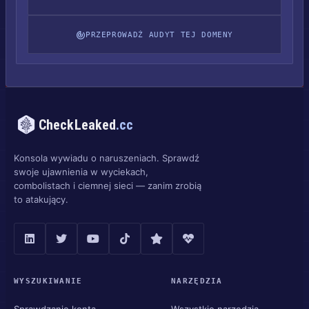
PRZEPROWADŹ AUDYT TEJ DOMENY
CheckLeaked
.cc
Konsola wywiadu o naruszeniach. Sprawdź
swoje ujawnienia w wyciekach,
combolistach i ciemnej sieci — zanim zrobią
to atakujący.
WYSZUKIWANIE
NARZĘDZIA
Sprawdzanie konta
Wszystkie narzędzia