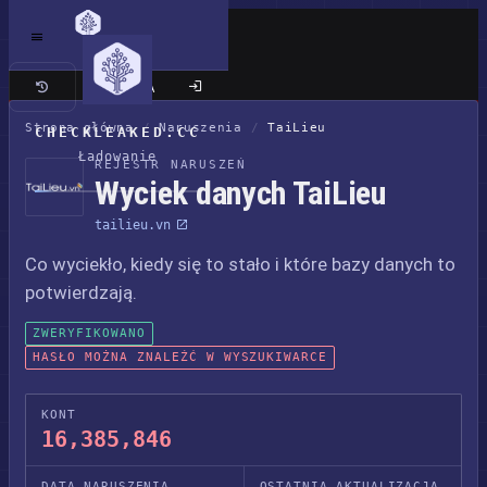
Klasyczna wersja
Strona główna
/
Naruszenia
/
TaiLieu
CHECKLEAKED.CC
Ładowanie
REJESTR NARUSZEŃ
Wyciek danych TaiLieu
tailieu.vn
Co wyciekło, kiedy się to stało i które bazy danych to
potwierdzają.
ZWERYFIKOWANO
HASŁO MOŻNA ZNALEŹĆ W WYSZUKIWARCE
KONT
16,385,846
DATA NARUSZENIA
OSTATNIA AKTUALIZACJA