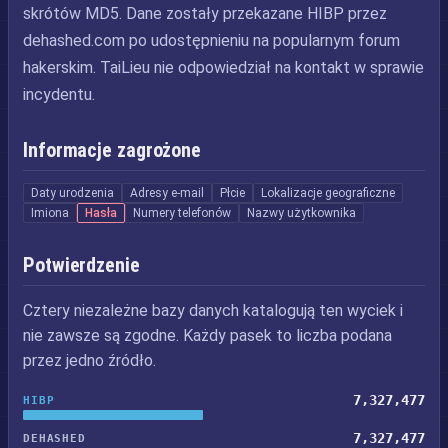
skrótów MD5. Dane zostały przekazane HIBP przez
dehashed.com po udostępnieniu na popularnym forum
hakerskim. TaiLieu nie odpowiedział na kontakt w sprawie
incydentu.
Informacje zagrożone
Daty urodzenia
Adresy e-mail
Płcie
Lokalizacje geograficzne
Imiona
Hasła
Numery telefonów
Nazwy użytkownika
Potwierdzenie
Cztery niezależne bazy danych katalogują ten wyciek i
nie zawsze są zgodne. Każdy pasek to liczba podana
przez jedno źródło.
7,327,477
HIBP
7,327,477
DEHASHED