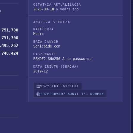
OSTATNIA AKTUALIZACJA
2020-08-18
6 years ago
y
ANALIZA ŚLEDCZA
KATEGORIA
751,700
Music
751,700
BAZA DANYCH
,495,262
Sonicbids.com
748,424
HASZOWANIE
PBKDF2-SHA256 & no passwords
DATA ZRZUTU (SUROWA)
2019-12
WSZYSTKIE WYCIEKI
PRZEPROWADŹ AUDYT TEJ DOMENY