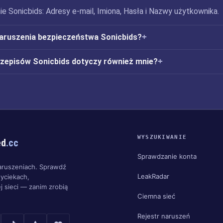
e Sonicbids: Adresy e-mail, Imiona, Hasła i Nazwy użytkownika.
naruszenia bezpieczeństwa Sonicbids?
rzepisów Sonicbids dotyczy również mnie?
WYSZUKIWANIE
ed
.cc
Sprawdzanie konta
aruszeniach. Sprawdź
LeakRadar
yciekach,
j sieci — zanim zrobią
Ciemna sieć
Rejestr naruszeń