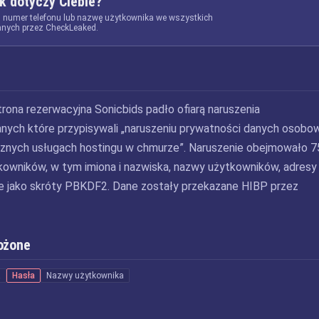
k dotyczy Ciebie?
, numer telefonu lub nazwę użytkownika we wszystkich
nych przez CheckLeaked.
trona rezerwacyjna Sonicbids padło ofiarą naruszenia
nych które przypisywali „naruszeniu prywatności danych osobo
znych usługach hostingu w chmurze”. Naruszenie obejmowało 7
kowników, w tym imiona i nazwiska, nazwy użytkowników, adresy
ane jako skróty PBKDF2. Dane zostały przekazane HIBP przez
ożone
a
Hasła
Nazwy użytkownika