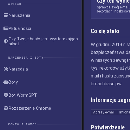
Czy ten wycie
WYWIAD
Sprawdź swój e-mail
rekordach indeksowa
Naruszenia
Aktualności
Co się stało
Czy Twoje hasło jest wystarczająco
silne?
W grudniu 2019 r. s
bezpieczeństwa da
NARZĘDZIA I BOTY
w naszych zewnętr
tys. rekordów użyt
Narzędzia
mail i hasła zapis
Boty
breachbase.pw.
Bot WormGPT
Informacje zagr
Rozszerzenie Chrome
Adresy e-mail
Imion
KONTO I POMOC
Potwierdzenie