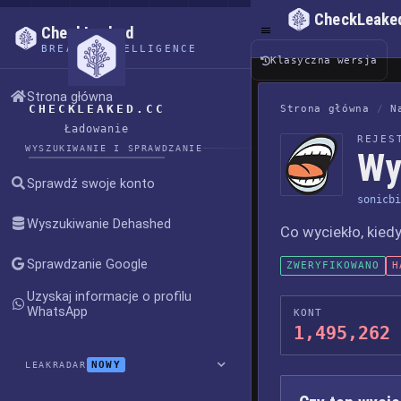
CheckLeake
CheckLeaked
BREACH INTELLIGENCE
Klasyczna wersja
Strona główna
CHECKLEAKED.CC
Strona główna
/
N
Ładowanie
REJES
WYSZUKIWANIE I SPRAWDZANIE
Wy
Sprawdź swoje konto
sonicbi
Wyszukiwanie Dehashed
Co wyciekło, kiedy
Sprawdzanie Google
ZWERYFIKOWANO
H
Uzyskaj informacje o profilu
WhatsApp
KONT
1,495,262
NOWY
LEAKRADAR