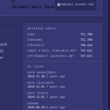
POBIERZ RAPORT PDF
Sprawdź moje dane
WYCIEKŁE KONTA
751,700
HIBP
751,700
DEHASHED
wych
748,424
STRAŻNICY
52
747,631
ADRES E-MAIL LEAKCHECK.NET
747,631
UŻYTKOWNICY LEAKCHECK.NET
 e-
OŚ CZASU
DATA NARUSZENIA
2019-12-30
7 years ago
DATA LEAKCHECK
2019-12-01
7 years ago
DATA ZRZUTU
2019-12-01
7 years ago
DODANO
2020-08-18
6 years ago