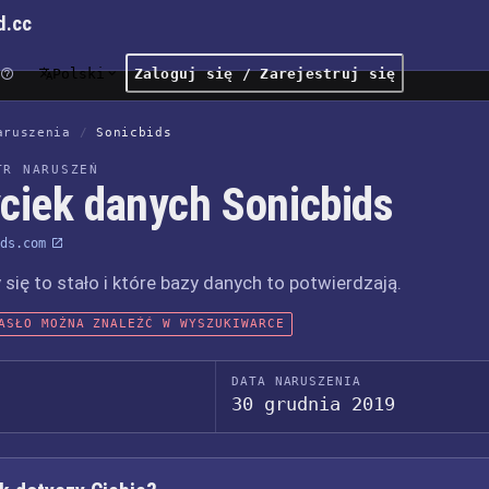
d.cc
Polski
Zaloguj się / Zarejestruj się
aruszenia
/
Sonicbids
TR NARUSZEŃ
ciek danych Sonicbids
ds.com
 się to stało i które bazy danych to potwierdzają.
ASŁO MOŻNA ZNALEŹĆ W WYSZUKIWARCE
DATA NARUSZENIA
30 grudnia 2019