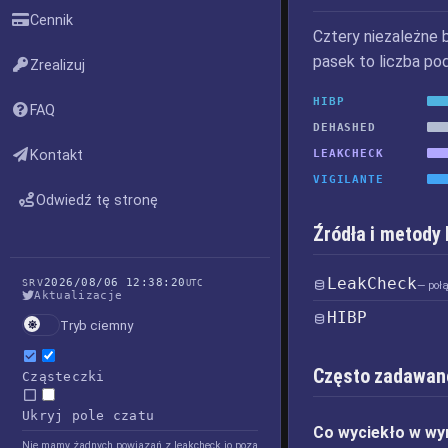
Cennik
Cztery niezależne 
pasek to liczba po
Zrealizuj
HIBP
FAQ
DEHASHED
Kontakt
LEAKCHECK
VIGILANTE
Odwiedź tę stronę
Źródła i metody
LeakCheck
2026/08/06 12:38:20
SRV
UTC
— poł
Aktualizacje
HIBP
Tryb ciemny
Często zadawan
Cząsteczki
Ukryj pole czatu
Co wyciekło w wy
Nie mamy żadnych powiązań z leakcheck.io poza