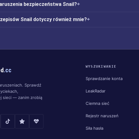
naruszenia bezpieczeństwa Snail?
rzepisów Snail dotyczy również mnie?
WYSZUKIWANIE
ed
.cc
Sprawdzanie konta
aruszeniach. Sprawdź
LeakRadar
yciekach,
j sieci — zanim zrobią
Ciemna sieć
Rejestr naruszeń
Siła hasła