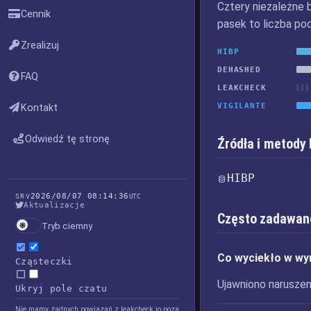
Cztery niezależne 
Cennik
pasek to liczba po
Zrealizuj
HIBP
DEHASHED
FAQ
LEAKCHECK
VIGILANTE
Kontakt
Odwiedź tę stronę
Źródła i metody
HIBP
2026/08/07 08:14:36
SRV
UTC
Aktualizacje
Często zadawan
Tryb ciemny
Co wyciekło w wy
Cząsteczki
Ujawniono naruszeni
Ukryj pole czatu
Nie mamy żadnych powiązań z leakcheck.io poza