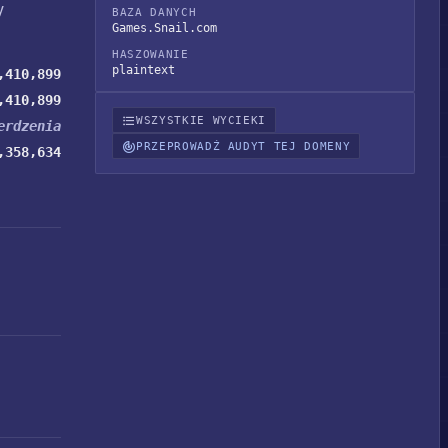
y
BAZA DANYCH
Games.Snail.com
HASZOWANIE
plaintext
,410,899
,410,899
WSZYSTKIE WYCIEKI
erdzenia
PRZEPROWADŹ AUDYT TEJ DOMENY
,358,634