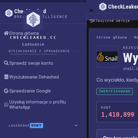
CheckLeake
CheckLeaked
BREACH INTELLIGENCE
Klasyczna wersja
Strona główna
CHECKLEAKED.CC
Strona główna
/
N
Ładowanie
REJES
WYSZUKIWANIE I SPRAWDZANIE
Wy
Sprawdź swoje konto
snail.c
Wyszukiwanie Dehashed
Co wyciekło, kiedy
Sprawdzanie Google
ZWERYFIKOWANO
Uzyskaj informacje o profilu
WhatsApp
KONT
1,410,899
NOWY
LEAKRADAR