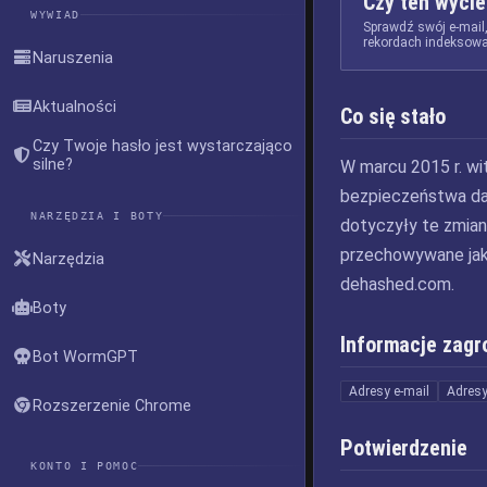
Czy ten wycie
WYWIAD
Sprawdź swój e-mail
rekordach indeksowa
Naruszenia
Aktualności
Co się stało
Czy Twoje hasło jest wystarczająco
silne?
W marcu 2015 r. wi
bezpieczeństwa dan
NARZĘDZIA I BOTY
dotyczyły te zmian
przechowywane jak
Narzędzia
dehashed.com.
Boty
Informacje zagr
Bot WormGPT
Adresy e-mail
Adresy
Rozszerzenie Chrome
Potwierdzenie
KONTO I POMOC