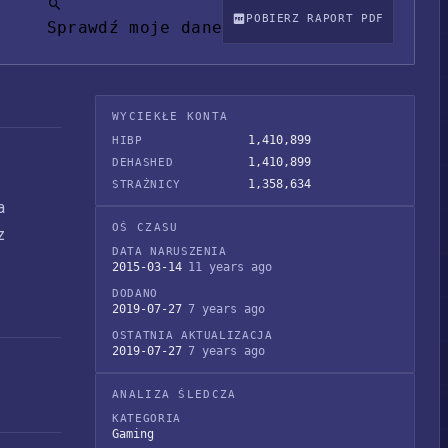
POBIERZ RAPORT PDF
Sprawdź moje dane
WYCIEKŁE KONTA
1,410,899
HIBP
1,410,899
DEHASHED
1,358,634
STRAŻNICY
a
OŚ CZASU
z
DATA NARUSZENIA
2015-03-14
11 years ago
DODANO
2019-07-27
7 years ago
OSTATNIA AKTUALIZACJA
2019-07-27
7 years ago
ANALIZA ŚLEDCZA
KATEGORIA
Gaming