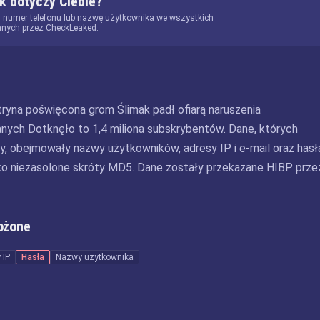
k dotyczy Ciebie?
, numer telefonu lub nazwę użytkownika we wszystkich
nych przez CheckLeaked.
tryna poświęcona grom Ślimak padł ofiarą naruszenia
ych Dotknęło to 1,4 miliona subskrybentów. Dane, których
y, obejmowały nazwy użytkowników, adresy IP i e-mail oraz hasł
o niezasolone skróty MD5. Dane zostały przekazane HIBP prze
ożone
 IP
Hasła
Nazwy użytkownika