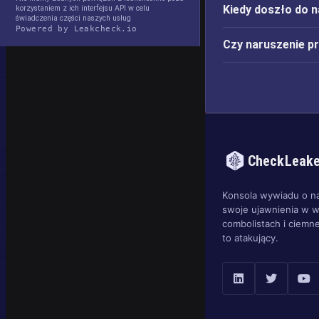
Kiedy doszło do 
korzystaniem z ich interfejsu API w celu
świadczenia części naszych usług
Powered by Leakcheck.io
Czy naruszenie p
CheckLeak
Konsola wywiadu o n
swoje ujawnienia w w
combolistach i ciemne
to atakujący.