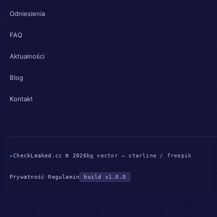
Odniesienia
FAQ
Aktualności
Blog
Kontakt
▸
CheckLeaked.cc © 2026
bg vector — starline / freepik
Prywatność
·
Regulamin
build v1.0.0