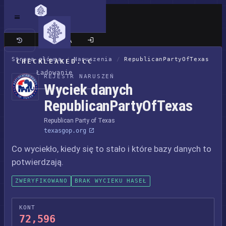
Klasyczna wersja
Strona główna
/
Naruszenia
/
RepublicanPartyOfTexas
CHECKLEAKED.CC
Ładowanie
REJESTR NARUSZEŃ
Wyciek danych
RepublicanPartyOfTexas
Republican Party of Texas
texasgop.org
Co wyciekło, kiedy się to stało i które bazy danych to
potwierdzają.
ZWERYFIKOWANO
BRAK WYCIEKU HASEŁ
KONT
72,596