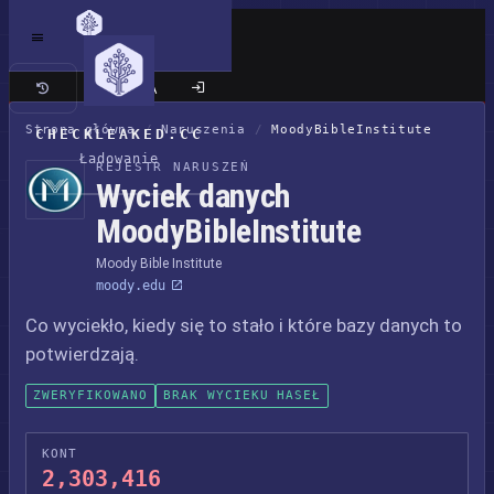
Klasyczna wersja
Strona główna
/
Naruszenia
/
MoodyBibleInstitute
CHECKLEAKED.CC
Ładowanie
REJESTR NARUSZEŃ
Wyciek danych
MoodyBibleInstitute
Moody Bible Institute
moody.edu
Co wyciekło, kiedy się to stało i które bazy danych to
potwierdzają.
ZWERYFIKOWANO
BRAK WYCIEKU HASEŁ
KONT
2,303,416