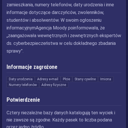
zamieszkania, numery telefonów, daty urodzenia i inne
informacje dotyczące darczyńców, zwolenników,
studentów i absolwentów. W swoim ogłoszeniu
informacyjnymAgencja Moody poinformowała, że
„zaangażowała wewnętrznych i zewnętrznych ekspertów
ds. cyberbezpieczeństwa w celu dokładnego zbadania
sprawy”.
Informacje zagrożone
Daty urodzenia
Adresy e-mail
Płcie
Stany cywilne
Imiona
Numery telefonów
Adresy fizyczne
Potwierdzenie
Cztery niezależne bazy danych katalogują ten wyciek i
nie zawsze są zgodne. Każdy pasek to liczba podana
przez jedno źródło.