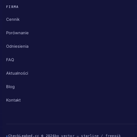
FIRMA
Cennik
Porównanie
Odniesienia
FAQ
Aktualności
Blog
Kontakt
▸
CheckLeaked.cc © 2026
bg vector — starline / freepik