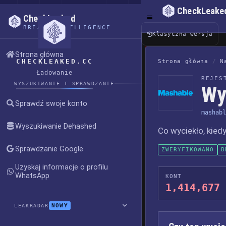
CheckLeake
CheckLeaked
BREACH INTELLIGENCE
Klasyczna wersja
Strona główna
CHECKLEAKED.CC
Strona główna
/
N
Ładowanie
REJES
WYSZUKIWANIE I SPRAWDZANIE
Wy
Sprawdź swoje konto
mashabl
Wyszukiwanie Dehashed
Co wyciekło, kiedy
Sprawdzanie Google
ZWERYFIKOWANO
B
Uzyskaj informacje o profilu
WhatsApp
KONT
1,414,677
NOWY
LEAKRADAR