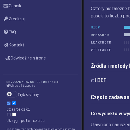
Cennik
Cztery niezależne 
pasek to liczba po
Zrealizuj
HIBP
FAQ
DEHASHED
LEAKCHECK
Kontakt
VIGILANTE
Odwiedź tę stronę
Źródła i metody
HIBP
2026/08/06 22:06:54
SRV
UTC
Aktualizacje
Tryb ciemny
Często zadawan
Cząsteczki
Co wyciekło w wy
Ukryj pole czatu
Ujawniono naruszeni
Nie mamy żadnych powiązań z leakcheck.io poza