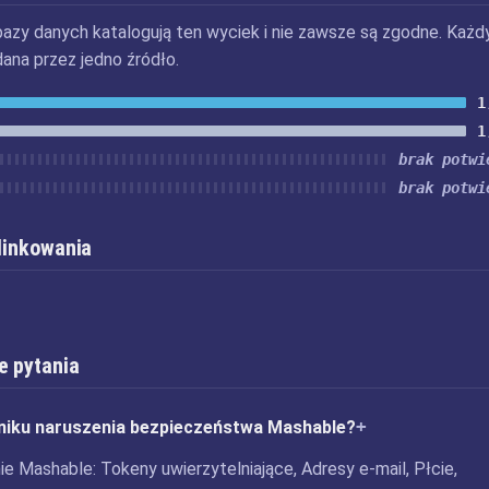
bazy danych katalogują ten wyciek i nie zawsze są zgodne. Każd
dana przez jedno źródło.
1
1
brak potwi
brak potwi
 linkowania
e pytania
niku naruszenia bezpieczeństwa Mashable?
e Mashable: Tokeny uwierzytelniające, Adresy e-mail, Płcie,