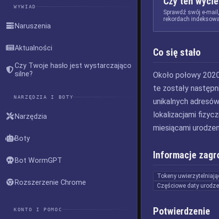
Czy ten wycie
WYWIAD
Sprawdź swój e-mail
rekordach indeksowa
Naruszenia
Aktualności
Co się stało
Czy Twoje hasło jest wystarczająco
silne?
Około połowy 2020 
te zostały następni
NARZĘDZIA I BOTY
unikalnych adresów 
lokalizacjami fizyc
Narzędzia
miesiącami urodzen
Boty
Informacje zagr
Bot WormGPT
Tokeny uwierzytelniają
Rozszerzenie Chrome
Częściowe daty urodze
Potwierdzenie
KONTO I POMOC