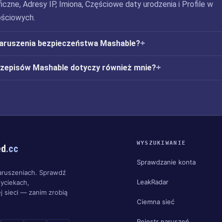
iczne, Adresy IP, Imiona, Częściowe daty urodzenia i Profile w
ściowych.
naruszenia bezpieczeństwa Mashable?
rzepisów Mashable dotyczy również mnie?
WYSZUKIWANIE
ed
.cc
Sprawdzanie konta
aruszeniach. Sprawdź
LeakRadar
yciekach,
j sieci — zanim zrobią
Ciemna sieć
Rejestr naruszeń