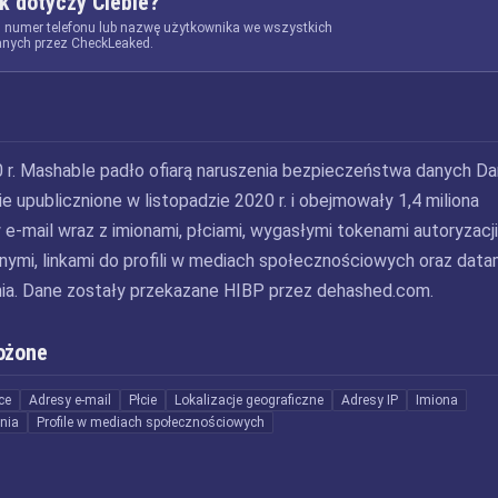
k dotyczy Ciebie?
, numer telefonu lub nazwę użytkownika we wszystkich
nych przez CheckLeaked.
r. Mashable padło ofiarą naruszenia bezpieczeństwa danych D
e upublicznione w listopadzie 2020 r. i obejmowały 1,4 miliona
e-mail wraz z imionami, płciami, wygasłymi tokenami autoryzacji
znymi, linkami do profili w mediach społecznościowych oraz datam
ia. Dane zostały przekazane HIBP przez dehashed.com.
ożone
ce
Adresy e-mail
Płcie
Lokalizacje geograficzne
Adresy IP
Imiona
nia
Profile w mediach społecznościowych