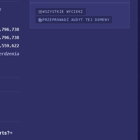
y
WSZYSTKIE WYCIEKI
PRZEPROWADŹ AUDYT TEJ DOMENY
,796,738
,796,738
,559,622
erdzenia
rts?