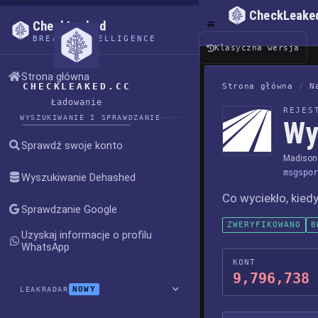
CheckLeake
CheckLeaked
BREACH INTELLIGENCE
Klasyczna wersja
Strona główna
CHECKLEAKED.CC
Strona główna
/
N
Ładowanie
REJES
WYSZUKIWANIE I SPRAWDZANIE
Wy
Sprawdź swoje konto
Madison 
msgspor
Wyszukiwanie Dehashed
Co wyciekło, kiedy
Sprawdzanie Google
ZWERYFIKOWANO
B
Uzyskaj informacje o profilu
WhatsApp
KONT
9,796,738
NOWY
LEAKRADAR