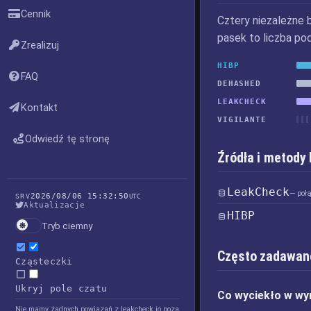
Cennik
Cztery niezależne 
pasek to liczba po
Zrealizuj
HIBP
FAQ
DEHASHED
LEAKCHECK
Kontakt
VIGILANTE
Odwiedź tę stronę
Źródła i metody
LeakCheck
— poł
2026/08/06 15:32:50
SRV
UTC
Aktualizacje
HIBP
Tryb ciemny
Często zadawan
Cząsteczki
Ukryj pole czatu
Co wyciekło w wy
Nie mamy żadnych powiązań z leakcheck.io poza