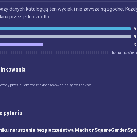
bazy danych katalogują ten wyciek i nie zawsze są zgodne. Każd
dana przez jedno źródło.
9
9
3
brak potwi
 linkowania
ączony przez automatyczne dopasowywanie ciągów znaków
e pytania
niku naruszenia bezpieczeństwa MadisonSquareGardenSpo