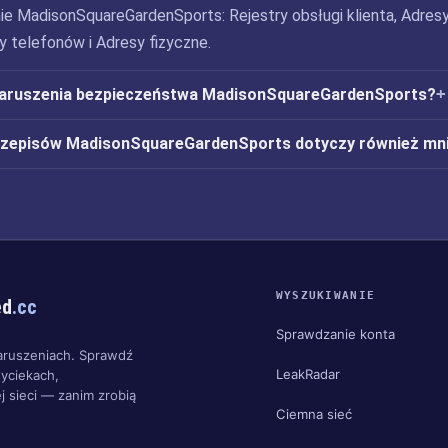
ie MadisonSquareGardenSports: Rejestry obsługi klienta, Adresy
y telefonów i Adresy fizyczne.
naruszenia bezpieczeństwa MadisonSquareGardenSports?
rzepisów MadisonSquareGardenSports dotyczy również mn
WYSZUKIWANIE
ed
.cc
Sprawdzanie konta
aruszeniach. Sprawdź
LeakRadar
yciekach,
j sieci — zanim zrobią
Ciemna sieć