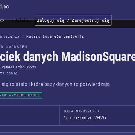
d.cc
Polski
Zaloguj się / Zarejestruj się
aruszenia
/
MadisonSquareGardenSports
TR NARUSZEŃ
ciek danych MadisonSquar
Square Garden Sports
ts.com
 się to stało i które bazy danych to potwierdzają.
RAK WYCIEKU HASEŁ
DATA NARUSZENIA
5 czerwca 2026