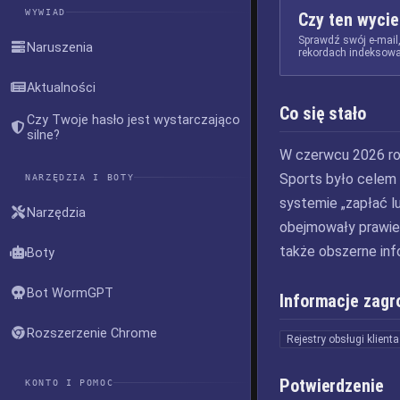
WYWIAD
Czy ten wycie
Sprawdź swój e-mail
Naruszenia
rekordach indeksowa
Aktualności
Co się stało
Czy Twoje hasło jest wystarczająco
silne?
W czerwcu 2026 rok
Sports było celem 
NARZĘDZIA I BOTY
systemie „zapłać l
Narzędzia
obejmowały prawie 
także obszerne info
Boty
Bot WormGPT
Informacje zagr
Rozszerzenie Chrome
Rejestry obsługi klienta
Potwierdzenie
KONTO I POMOC