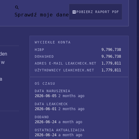
POBIERZ RAPORT PDF
Sprawdź moje dane
WYCIEKŁE KONTA
9,796,738
HIBP
rden
9,796,738
DEHASHED
y w
1,779,811
ADRES E-MAIL LEAKCHECK.NET
1,779,811
UŻYTKOWNICY LEAKCHECK.NET
a
OŚ CZASU
DATA NARUSZENIA
2026-06-05
2 months ago
DATA LEAKCHECK
2026-06-01
2 months ago
DODANO
2026-06-24
a month ago
OSTATNIA AKTUALIZACJA
2026-06-24
a month ago