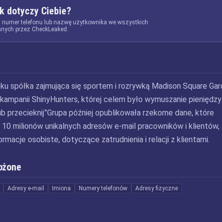
k dotyczy Ciebie?
, numer telefonu lub nazwę użytkownika we wszystkich
nych przez CheckLeaked.
u spółka zajmująca się sportem i rozrywką Madison Square Ga
kampanii ShinyHunters, której celem było wymuszanie pieniędz
ub przecieknij”Grupa później opublikowała rzekome dane, które
10 milionów unikalnych adresów e-mail pracowników i klientów, 
rmacje osobiste, dotyczące zatrudnienia i relacji z klientami.
ożone
Adresy e-mail
Imiona
Numery telefonów
Adresy fizyczne