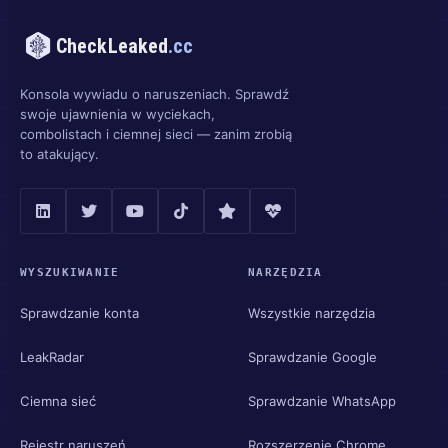
CheckLeaked
.cc
Konsola wywiadu o naruszeniach. Sprawdź
swoje ujawnienia w wyciekach,
combolistach i ciemnej sieci — zanim zrobią
to atakujący.
WYSZUKIWANIE
NARZĘDZIA
Sprawdzanie konta
Wszystkie narzędzia
LeakRadar
Sprawdzanie Google
Ciemna sieć
Sprawdzanie WhatsApp
Rejestr naruszeń
Rozszerzenie Chrome