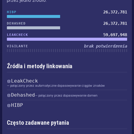
przez jedno źródło.
26,372,781
HIBP
26,372,781
DEHASHED
59,697,948
LEAKCHECK
brak potwierdzenia
VIGILANTE
Źródła i metody linkowania
LeakCheck
— połączony przez automatyczne dopasowywanie ciągów znaków
Dehashed
— połączony przez dopasowywanie domen
HIBP
Często zadawane pytania