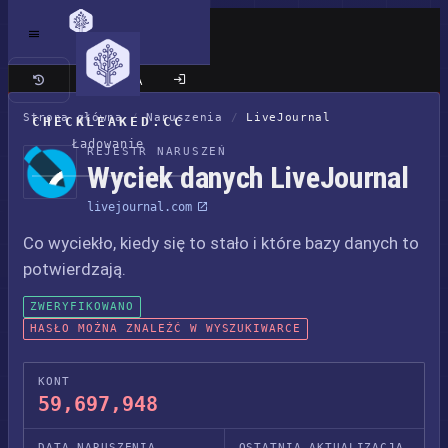
Klasyczna wersja
Strona główna
/
Naruszenia
/
LiveJournal
CHECKLEAKED.CC
Ładowanie
REJESTR NARUSZEŃ
Wyciek danych LiveJournal
livejournal.com
Co wyciekło, kiedy się to stało i które bazy danych to
potwierdzają.
ZWERYFIKOWANO
HASŁO MOŻNA ZNALEŹĆ W WYSZUKIWARCE
KONT
59,697,948
DATA NARUSZENIA
OSTATNIA AKTUALIZACJA