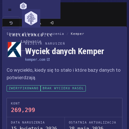
Klasyczna wersja
Strona główna
/
Naruszenia
/
Kemper
CHECKLEAKED.CC
Ładowanie
REJESTR NARUSZEŃ
Wyciek danych Kemper
kemper.com
Co wyciekło, kiedy się to stało i które bazy danych to
potwierdzają.
ZWERYFIKOWANO
BRAK WYCIEKU HASEŁ
KONT
269,299
DATA NARUSZENIA
OSTATNIA AKTUALIZACJA
15 kwietnia 2026
28 maja 2026