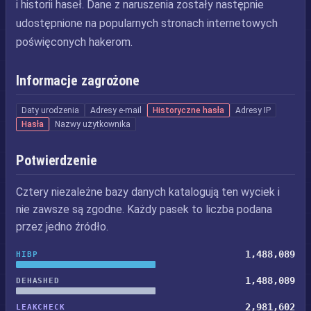
i historii haseł. Dane z naruszenia zostały następnie
udostępnione na popularnych stronach internetowych
poświęconych hakerom.
Informacje zagrożone
Daty urodzenia
Adresy e-mail
Historyczne hasła
Adresy IP
Hasła
Nazwy użytkownika
Potwierdzenie
Cztery niezależne bazy danych katalogują ten wyciek i
nie zawsze są zgodne. Każdy pasek to liczba podana
przez jedno źródło.
1,488,089
HIBP
1,488,089
DEHASHED
2,981,602
LEAKCHECK