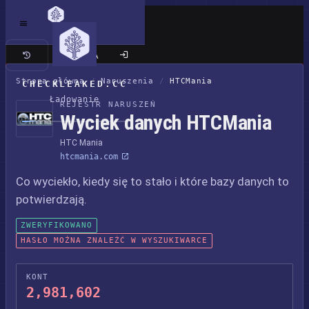
Klasyczna wersja
Strona główna
/
Naruszenia
/
HTCMania
CHECKLEAKED.CC
Ładowanie
REJESTR NARUSZEŃ
Wyciek danych HTCMania
HTC Mania
htcmania.com
Co wyciekło, kiedy się to stało i które bazy danych to
potwierdzają.
ZWERYFIKOWANO
HASŁO MOŻNA ZNALEŹĆ W WYSZUKIWARCE
KONT
2,981,602