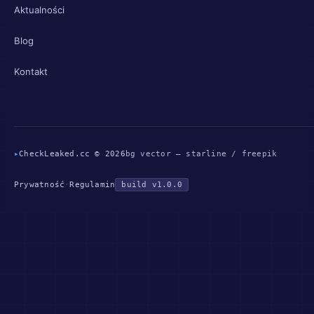
Aktualności
Blog
Kontakt
▸
CheckLeaked.cc © 2026
bg vector — starline / freepik
Prywatność
·
Regulamin
build v1.0.0