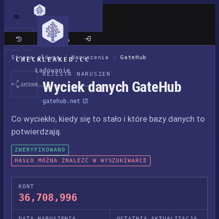
Klasyczna wersja
Strona główna
/
Naruszenia
/
GateHub
CHECKLEAKED.CC
Ładowanie
REJESTR NARUSZEŃ
Wyciek danych GateHub
gatehub.net
Co wyciekło, kiedy się to stało i które bazy danych to
potwierdzają.
ZWERYFIKOWANO
HASŁO MOŻNA ZNALEŹĆ W WYSZUKIWARCE
KONT
36,708,996
DATA NARUSZENIA
OSTATNIA AKTUALIZACJA