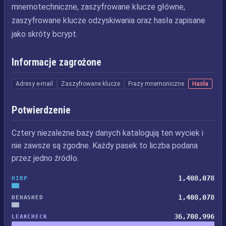
mnemotechniczne, zaszyfrowane klucze główne,
zaszyfrowane klucze odzyskiwania oraz hasła zapisane
jako skróty bcrypt.
Informacje zagrożone
Adresy e-mail
Zaszyfrowane klucze
Frazy mnemoniczne
Hasła
Potwierdzenie
Cztery niezależne bazy danych katalogują ten wyciek i
nie zawsze są zgodne. Każdy pasek to liczba podana
przez jedno źródło.
1,408,078
HIBP
1,408,078
DEHASHED
36,708,996
LEAKCHECK