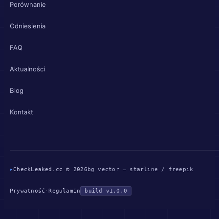
Porównanie
Odniesienia
FAQ
Aktualności
Blog
Kontakt
▸
CheckLeaked.cc © 2026
bg vector — starline / freepik
Prywatność
·
Regulamin
build v1.0.0