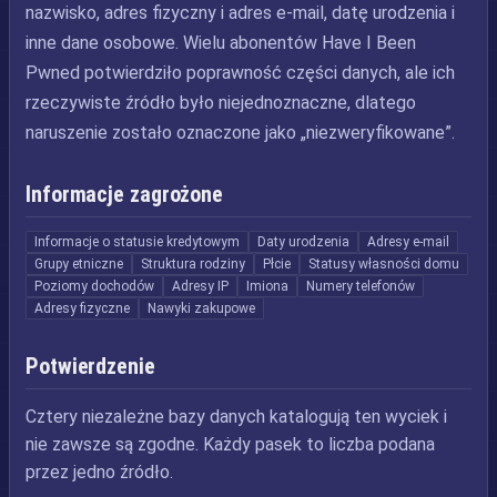
nazwisko, adres fizyczny i adres e-mail, datę urodzenia i
inne dane osobowe. Wielu abonentów Have I Been
Pwned potwierdziło poprawność części danych, ale ich
rzeczywiste źródło było niejednoznaczne, dlatego
naruszenie zostało oznaczone jako „niezweryfikowane”.
Informacje zagrożone
Informacje o statusie kredytowym
Daty urodzenia
Adresy e-mail
Grupy etniczne
Struktura rodziny
Płcie
Statusy własności domu
Poziomy dochodów
Adresy IP
Imiona
Numery telefonów
Adresy fizyczne
Nawyki zakupowe
Potwierdzenie
Cztery niezależne bazy danych katalogują ten wyciek i
nie zawsze są zgodne. Każdy pasek to liczba podana
przez jedno źródło.