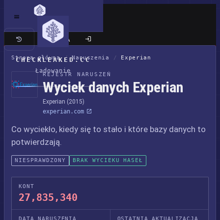
Klasyczna wersja
Strona główna
/
Naruszenia
/
Experian
CHECKLEAKED.CC
Ładowanie
REJESTR NARUSZEŃ
Wyciek danych Experian
Experian (2015)
experian.com
Co wyciekło, kiedy się to stało i które bazy danych to
potwierdzają.
NIESPRAWDZONY
BRAK WYCIEKU HASEŁ
KONT
27,835,340
DATA NARUSZENIA
OSTATNIA AKTUALIZACJA