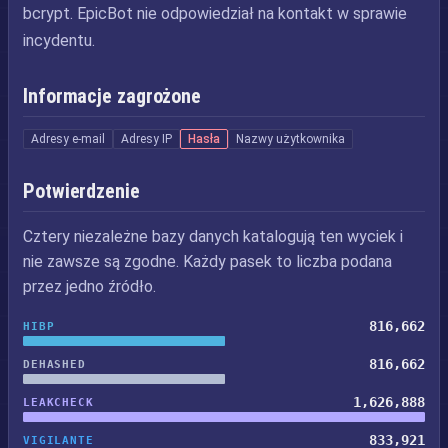
bcrypt. EpicBot nie odpowiedział na kontakt w sprawie
incydentu.
Informacje zagrożone
Adresy e-mail
Adresy IP
Hasła
Nazwy użytkownika
Potwierdzenie
Cztery niezależne bazy danych katalogują ten wyciek i
nie zawsze są zgodne. Każdy pasek to liczba podana
przez jedno źródło.
816,662
HIBP
816,662
DEHASHED
1,626,888
LEAKCHECK
833,921
VIGILANTE