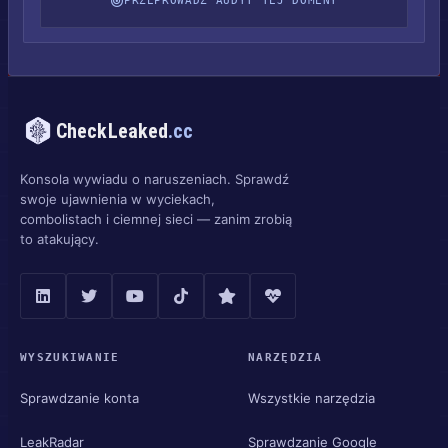
PRZEPROWADŹ AUDYT TEJ DOMENY
CheckLeaked
.cc
Konsola wywiadu o naruszeniach. Sprawdź
swoje ujawnienia w wyciekach,
combolistach i ciemnej sieci — zanim zrobią
to atakujący.
WYSZUKIWANIE
NARZĘDZIA
Sprawdzanie konta
Wszystkie narzędzia
LeakRadar
Sprawdzanie Google