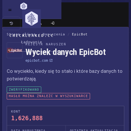
Klasyczna wersja
Strona główna
/
Naruszenia
/
EpicBot
CHECKLEAKED.CC
Ładowanie
REJESTR NARUSZEŃ
Wyciek danych EpicBot
epicbot.com
Co wyciekło, kiedy się to stało i które bazy danych to
potwierdzają.
ZWERYFIKOWANO
HASŁO MOŻNA ZNALEŹĆ W WYSZUKIWARCE
KONT
1,626,888
DATA NARUSZENIA
OSTATNIA AKTUALIZACJA