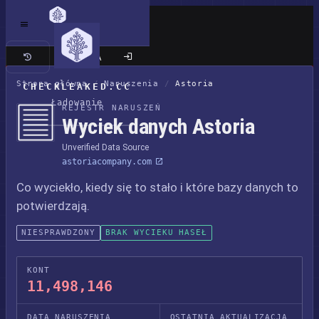
Klasyczna wersja
Strona główna
/
Naruszenia
/
Astoria
CHECKLEAKED.CC
Ładowanie
REJESTR NARUSZEŃ
Wyciek danych Astoria
Unverified Data Source
astoriacompany.com
Co wyciekło, kiedy się to stało i które bazy danych to
potwierdzają.
NIESPRAWDZONY
BRAK WYCIEKU HASEŁ
KONT
11,498,146
DATA NARUSZENIA
OSTATNIA AKTUALIZACJA