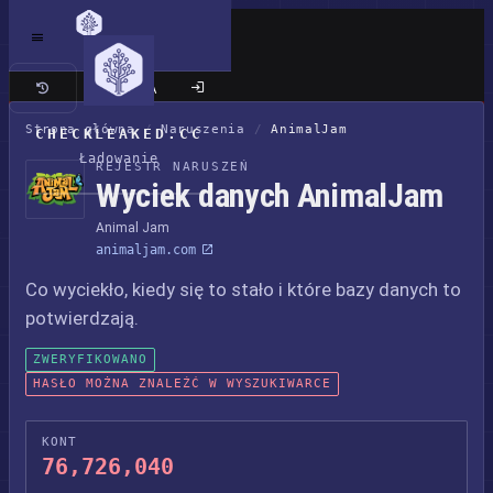
Klasyczna wersja
Strona główna
/
Naruszenia
/
AnimalJam
CHECKLEAKED.CC
Ładowanie
REJESTR NARUSZEŃ
Wyciek danych AnimalJam
Animal Jam
animaljam.com
Co wyciekło, kiedy się to stało i które bazy danych to
potwierdzają.
ZWERYFIKOWANO
HASŁO MOŻNA ZNALEŹĆ W WYSZUKIWARCE
KONT
76,726,040