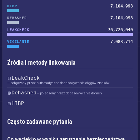
7,104,998
HIBP
7,104,998
DEHASHED
76,726,040
LEAKCHECK
7,088,714
VIGILANTE
Źródła i metody linkowania
LeakCheck
— połączony przez automatyczne dopasowywanie ciągów znaków
Dehashed
— połączony przez dopasowywanie domen
HIBP
Często zadawane pytania
Co wyciekło w wyniku naruszenia bezpieczeństwa