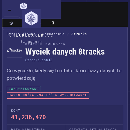
Klasyczna wersja
Strona główna
/
Naruszenia
/
8tracks
CHECKLEAKED.CC
Ładowanie
REJESTR NARUSZEŃ
Wyciek danych 8tracks
8tracks.com
Co wyciekło, kiedy się to stało i które bazy danych to
potwierdzają.
ZWERYFIKOWANO
HASŁO MOŻNA ZNALEŹĆ W WYSZUKIWARCE
KONT
41,236,470
DATA NARUSZENIA
OSTATNIA AKTUALIZACJA