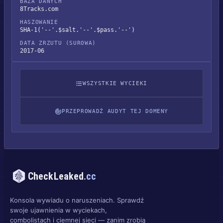
BAZA DANYCH
8Tracks.com
HASZOWANIE
SHA-1('--'.$salt.'--'.$pass.'--')
DATA ZRZUTU (SUROWA)
2017-06
WSZYSTKIE WYCIEKI
PRZEPROWADŹ AUDYT TEJ DOMENY
CheckLeaked
.cc
Konsola wywiadu o naruszeniach. Sprawdź
swoje ujawnienia w wyciekach,
combolistach i ciemnej sieci — zanim zrobią