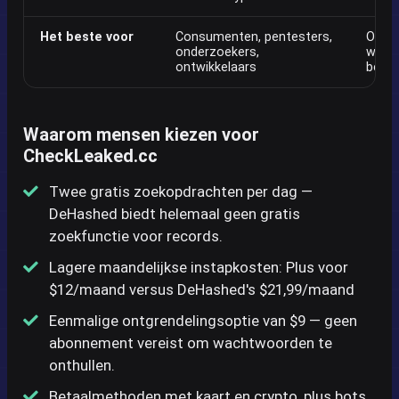
Het beste voor
Consumenten, pentesters,
Onder
onderzoekers,
wets
ontwikkelaars
bedri
Waarom mensen kiezen voor
CheckLeaked.cc
Twee gratis zoekopdrachten per dag —
DeHashed biedt helemaal geen gratis
zoekfunctie voor records.
Lagere maandelijkse instapkosten: Plus voor
$12/maand versus DeHashed's $21,99/maand
Eenmalige ontgrendelingsoptie van $9 — geen
abonnement vereist om wachtwoorden te
onthullen.
Betaalmethoden met kaart en crypto, plus bots