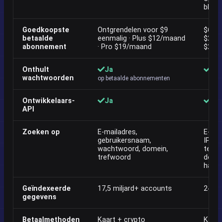
bloots
Goedkoopste
Ontgrendelen voor $9
$6,99
betaalde
eenmalig · Plus $12/maand
$21,9
abonnement
· Pro $19/maand
$219,
Onthult
Ja
Ja
wachtwoorden
op betaalde abonnementen
Ontwikkelaars-
Ja
Ja
API
Zoeken op
E-mailadres,
E-mai
gebruikersnaam,
IP-ad
wachtwoord, domein,
telef
trefwoord
dome
hash
Geïndexeerde
17,5 miljard+ accounts
24B+
gegevens
Betaalmethoden
Kaart + crypto
Kaart