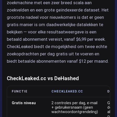
zoekmachine met een zeer breed scala aan
zoekvelden en een grote geïndexeerde dataset. Het
grootste nadeel voor nieuwkomers is dat er geen
gratis manier is om daadwerkelijke datalekken te
bekijken — voor elke resultaatweergave is een
betaald abonnement vereist, vanaf $6,99 per week.
CheckLeaked biedt de mogelijkheid om twee echte
zoekopdrachten per dag gratis uit te voeren en
biedt betaalde abonnementen vanaf $12 per maand.
CheckLeaked.cc vs DeHashed
FUNCTIE
CHECKLEAKED.CC
DEHA
Gratis niveau
2 controles per dag, e-mail
Geen 
+ gebruikersnaam (geen
doss
wachtwoordontgrendeling)
allee
op mo