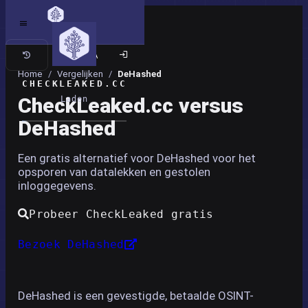
Klassieke site
Home
/
Vergelijken
/
DeHashed
CHECKLEAKED.CC
CheckLeaked.cc versus
Laden
DeHashed
Een gratis alternatief voor DeHashed voor het
opsporen van datalekken en gestolen
inloggegevens.
Probeer CheckLeaked gratis
Bezoek DeHashed
DeHashed is een gevestigde, betaalde OSINT-