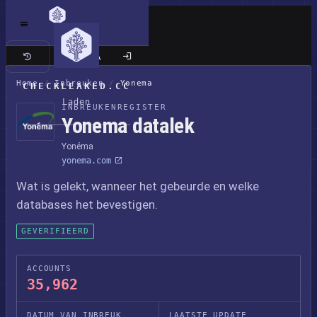
Klassieke site
Home
/
Inbreuken
/
Yonema
CHECKLEAKED.CC
Laden
INBREUKENREGISTER
Yonema datalek
Yonéma
yonema.com
Wat is gelekt, wanneer het gebeurde en welke
databases het bevestigen.
GEVERIFIEERD
ACCOUNTS
35,962
DATUM VAN INBREUK
LAATSTE UPDATE