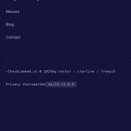
Nieuws
Blog
Contact
▸
CheckLeaked.cc © 2026
bg vector — starline / freepik
Privacy
·
Voorwaarden
build v1.0.0