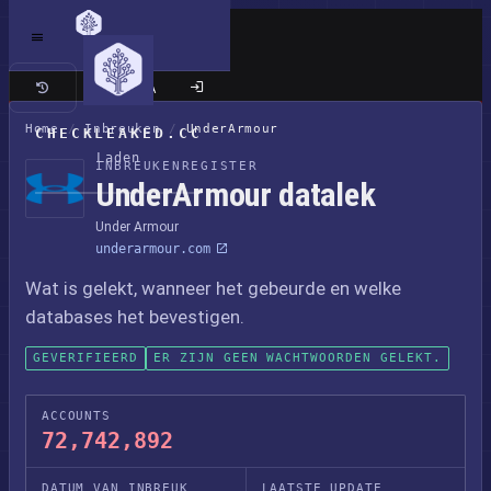
Klassieke site
Home
/
Inbreuken
/
UnderArmour
CHECKLEAKED.CC
Laden
INBREUKENREGISTER
UnderArmour datalek
Under Armour
underarmour.com
Wat is gelekt, wanneer het gebeurde en welke
databases het bevestigen.
GEVERIFIEERD
ER ZIJN GEEN WACHTWOORDEN GELEKT.
ACCOUNTS
72,742,892
DATUM VAN INBREUK
LAATSTE UPDATE