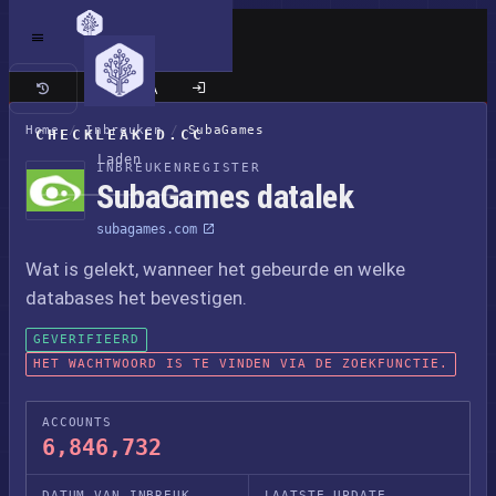
Klassieke site
Home
/
Inbreuken
/
SubaGames
CHECKLEAKED.CC
Laden
INBREUKENREGISTER
SubaGames datalek
subagames.com
Wat is gelekt, wanneer het gebeurde en welke
databases het bevestigen.
GEVERIFIEERD
HET WACHTWOORD IS TE VINDEN VIA DE ZOEKFUNCTIE.
ACCOUNTS
6,846,732
DATUM VAN INBREUK
LAATSTE UPDATE