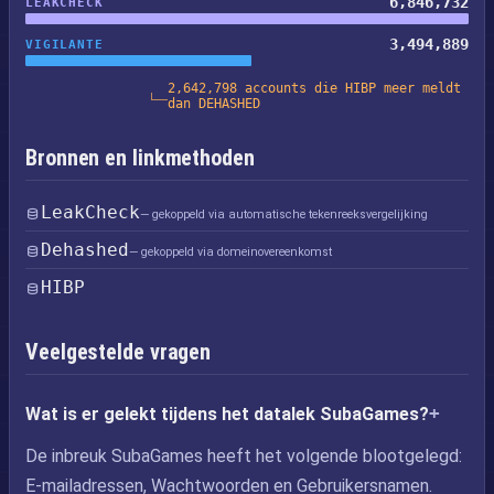
6,846,732
LEAKCHECK
3,494,889
VIGILANTE
2,642,798 accounts die HIBP meer meldt
dan DEHASHED
Bronnen en linkmethoden
LeakCheck
— gekoppeld via automatische tekenreeksvergelijking
Dehashed
— gekoppeld via domeinovereenkomst
HIBP
Veelgestelde vragen
Wat is er gelekt tijdens het datalek SubaGames?
De inbreuk SubaGames heeft het volgende blootgelegd:
E-mailadressen, Wachtwoorden en Gebruikersnamen.