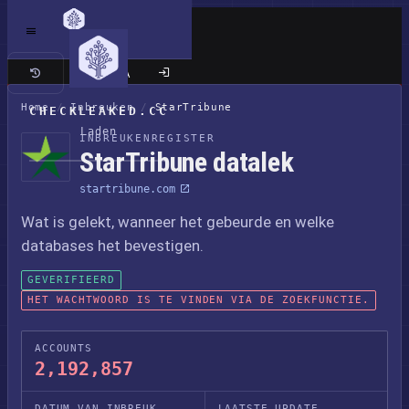
Klassieke site
Home
/
Inbreuken
/
StarTribune
CHECKLEAKED.CC
Laden
INBREUKENREGISTER
StarTribune datalek
startribune.com
Wat is gelekt, wanneer het gebeurde en welke
databases het bevestigen.
GEVERIFIEERD
HET WACHTWOORD IS TE VINDEN VIA DE ZOEKFUNCTIE.
ACCOUNTS
2,192,857
DATUM VAN INBREUK
LAATSTE UPDATE