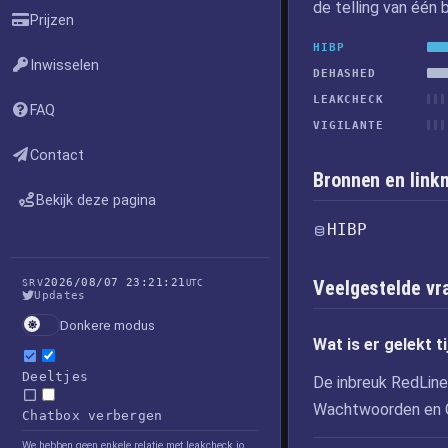
de telling van één b
Prijzen
HIBP
Inwisselen
DEHASHED
LEAKCHECK
FAQ
VIGILANTE
Contact
Bronnen en lin
Bekijk deze pagina
HIBP
2026/08/07 23:21:21
Veelgestelde vr
SRV
UTC
Updates
Donkere modus
Wat is er gelekt 
Deeltjes
De inbreuk RedLine
Wachtwoorden en 
Chatbox verbergen
We hebben geen enkele relatie met leakcheck.io,