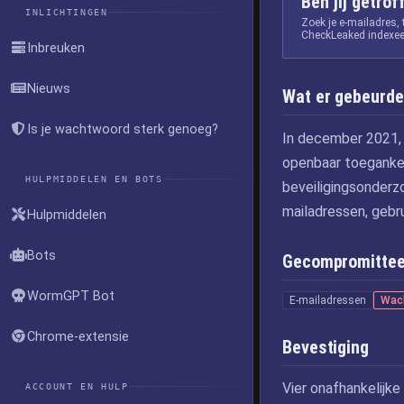
Ben jij getrof
INLICHTINGEN
Zoek je e-mailadres,
CheckLeaked indexee
Inbreuken
Nieuws
Wat er gebeurde
Is je wachtwoord sterk genoeg?
In december 2021,
openbaar toegankel
HULPMIDDELEN EN BOTS
beveiligingsonder
mailadressen, gebr
Hulpmiddelen
Bots
Gecompromittee
WormGPT Bot
E-mailadressen
Wac
Chrome-extensie
Bevestiging
Vier onafhankelijke 
ACCOUNT EN HULP