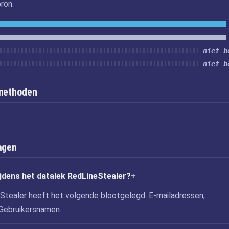
ron.
niet b
niet b
kmethoden
agen
tijdens het datalek RedLineStealer?
Stealer heeft het volgende blootgelegd: E-mailadressen,
Gebruikersnamen.