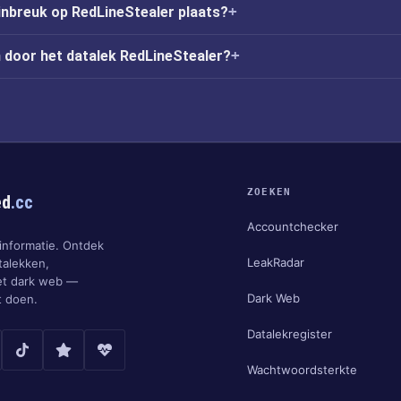
inbreuk op RedLineStealer plaats?
 door het datalek RedLineStealer?
ZOEKEN
ed
.cc
Accountchecker
informatie. Ontdek
LeakRadar
talekken,
et dark web —
Dark Web
t doen.
Datalekregister
Wachtwoordsterkte