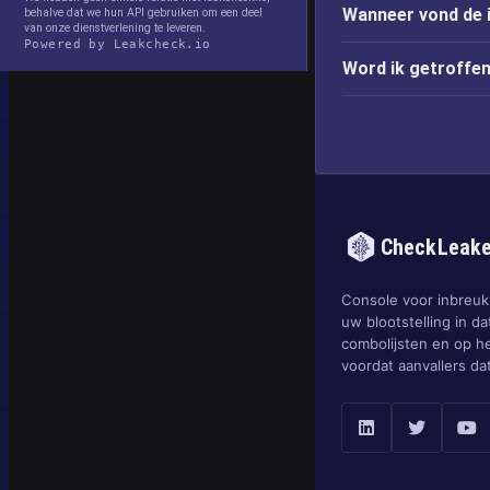
Wanneer vond de 
behalve dat we hun API gebruiken om een deel
van onze dienstverlening te leveren.
Powered by Leakcheck.io
Word ik getroffen
CheckLeak
Console voor inbreuk
uw blootstelling in da
combolijsten en op h
voordat aanvallers da