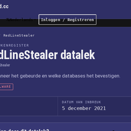
d.cc
Nederlands
Inloggen / Registreren
/
RedLineStealer
UKENREGISTER
dLineStealer datalek
Stealer
nneer het gebeurde en welke databases het bevestigen.
LWARE
DATUM VAN INBREUK
5 december 2021