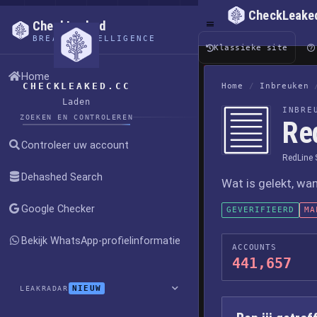
CheckLeake
CheckLeaked
BREACH INTELLIGENCE
Klassieke site
Home
CHECKLEAKED.CC
Home
/
Inbreuken
Laden
INBRE
ZOEKEN EN CONTROLEREN
Re
Controleer uw account
RedLine 
Dehashed Search
Wat is gelekt, wa
Google Checker
GEVERIFIEERD
MA
Bekijk WhatsApp-profielinformatie
ACCOUNTS
441,657
NIEUW
LEAKRADAR