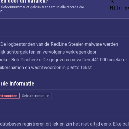
fen door dit datalek?
 telefoonnummer of gebruikersnaam in alle records die
Mijn g
rt.
 De logbestanden van de RedLine Stealer-malware werden
ijk achtergelaten en vervolgens verkregen door
zoeker Bob Diachenko.De gegevens omvatten 441.000 unieke e-
uikersnamen en wachtwoorden in platte tekst.
rde informatie
htwoorden
Gebruikersnamen
databases registreren dit lek en zijn het niet altijd eens. Elke bal