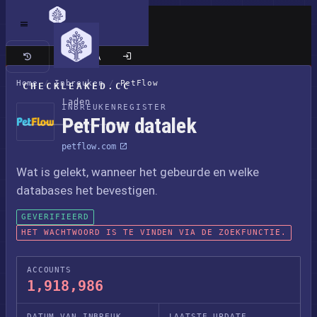
Klassieke site
Home
/
Inbreuken
/
PetFlow
CHECKLEAKED.CC
Laden
INBREUKENREGISTER
PetFlow datalek
petflow.com
Wat is gelekt, wanneer het gebeurde en welke
databases het bevestigen.
GEVERIFIEERD
HET WACHTWOORD IS TE VINDEN VIA DE ZOEKFUNCTIE.
ACCOUNTS
1,918,986
DATUM VAN INBREUK
LAATSTE UPDATE