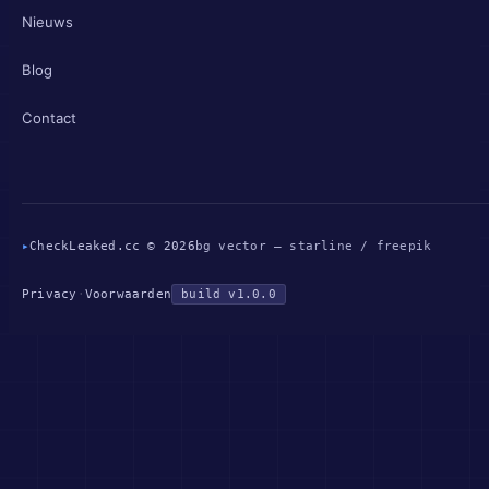
Nieuws
Blog
Contact
▸
CheckLeaked.cc © 2026
bg vector — starline / freepik
Privacy
·
Voorwaarden
build v1.0.0