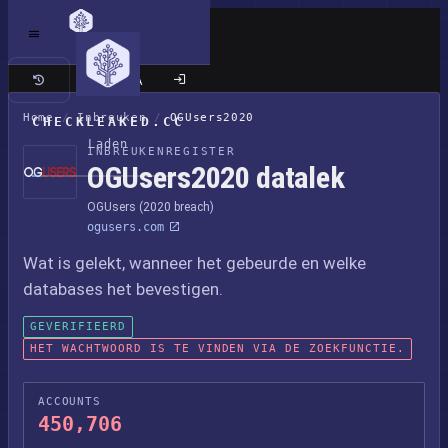
Klassieke site
Home
/
Inbreuken
/
OGUsers2020
CHECKLEAKED.CC
Laden
INBREUKENREGISTER
OGUsers2020 datalek
OGUsers (2020 breach)
ogusers.com
Wat is gelekt, wanneer het gebeurde en welke
databases het bevestigen.
GEVERIFIEERD
HET WACHTWOORD IS TE VINDEN VIA DE ZOEKFUNCTIE.
ACCOUNTS
450,706