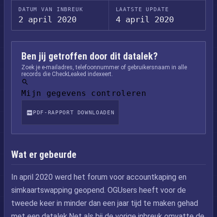
DATUM VAN INBREUK
LAATSTE UPDATE
2 april 2020
4 april 2020
Ben jij getroffen door dit datalek?
Zoek je e-mailadres, telefoonnummer of gebruikersnaam in alle
records die CheckLeaked indexeert.
Mijn gegevens controleren
PDF-RAPPORT DOWNLOADEN
Wat er gebeurde
In april 2020 werd het forum voor accountkaping en
simkaartswapping geopend. OGUsers heeft voor de
tweede keer in minder dan een jaar tijd te maken gehad
met een datalek.Net als bij de vorige inbreuk omvatte de