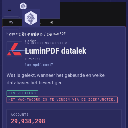
Klassieke site
Home
/
Inbreuken
/
LuminPDF
CHECKLEAKED.CC
Laden
INBREUKENREGISTER
LuminPDF datalek
Lumin PDF
luminpdf.com
Wat is gelekt, wanneer het gebeurde en welke
databases het bevestigen.
GEVERIFIEERD
HET WACHTWOORD IS TE VINDEN VIA DE ZOEKFUNCTIE.
ACCOUNTS
29,938,298