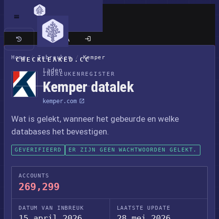
Klassieke site
Home
/
Inbreuken
/
Kemper
CHECKLEAKED.CC
Laden
INBREUKENREGISTER
Kemper datalek
kemper.com
Wat is gelekt, wanneer het gebeurde en welke
databases het bevestigen.
GEVERIFIEERD
ER ZIJN GEEN WACHTWOORDEN GELEKT.
ACCOUNTS
269,299
DATUM VAN INBREUK
LAATSTE UPDATE
15 april 2026
28 mei 2026