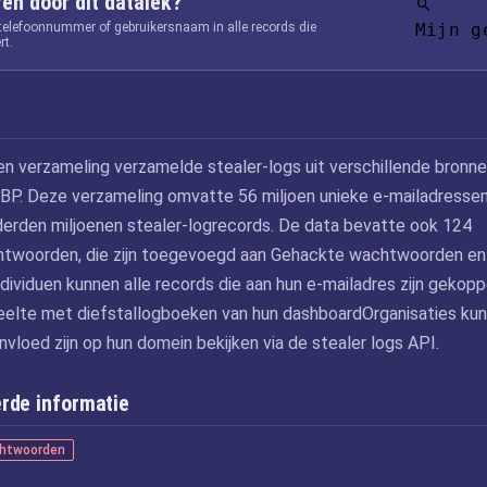
fen door dit datalek?
 telefoonnummer of gebruikersnaam in alle records die
Mijn g
rt.
een verzameling verzamelde stealer-logs uit verschillende bronn
P. Deze verzameling omvatte 56 miljoen unieke e-mailadresse
derden miljoenen stealer-logrecords. De data bevatte ook 124
htwoorden, die zijn toegevoegd aan Gehackte wachtwoorden en 
dividuen kunnen alle records die aan hun e-mailadres zijn gekopp
deelte met diefstallogboeken van hun dashboardOrganisaties ku
nvloed zijn op hun domein bekijken via de stealer logs API.
rde informatie
htwoorden