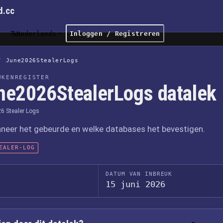
d.cc
Nederlands
Inloggen / Registreren
/
June2026StealerLogs
UKENREGISTER
ne2026StealerLogs datalek
6 Stealer Logs
nneer het gebeurde en welke databases het bevestigen.
EALER-LOG
DATUM VAN INBREUK
15 juni 2026