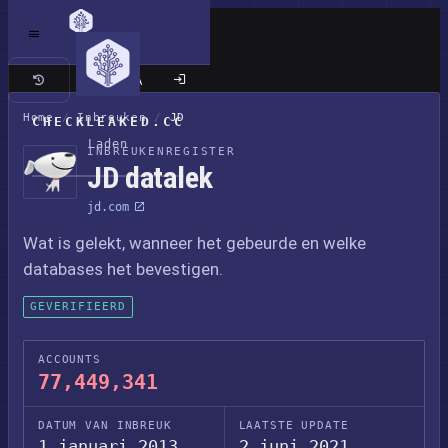
Klassieke site
Home
/
Inbreuken
/
JD
CHECKLEAKED.CC
Laden
INBREUKENREGISTER
JD datalek
jd.com
Wat is gelekt, wanneer het gebeurde en welke
databases het bevestigen.
GEVERIFIEERD
ACCOUNTS
77,449,341
DATUM VAN INBREUK
LAATSTE UPDATE
1 januari 2013
2 juni 2021